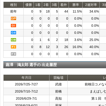
種別
優勝
1着
2着
3着
着外
勝率
2連対率
3
前年
0
9
18
5
44
11.5%
34.6%
0
0
0
0
0
0.0%
0.0%
0
0
0
0
0
0.0%
0.0%
0
0
0
0
0
0.0%
0.0%
0
1
6
2
18
3.6%
25.0%
0
8
12
3
26
16.0%
40.0%
0
0
0
0
0
0.0%
0.0%
蕗澤 鴻太郎 選手の 出走履歴
年月日
競輪場
2026/7/25-7/27
武雄
前検日コメな
2026/7/10-7/12
前橋
まえばし
2026/6/29-7/1
高知
第１回 
2026/6/19-6/21
平塚
オッ