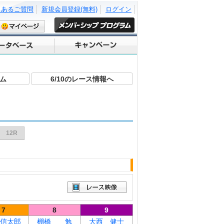
くあるご質問
新規会員登録(無料)
ログイン
ム
6/10のレース情報へ
12R
7
8
9
信太郎
棚橋 勉
大西 健士