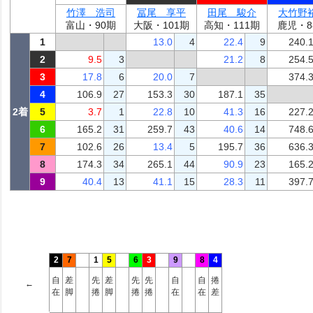
竹澤 浩司
冨尾 享平
田尾 駿介
大竹野
富山・90期
大阪・101期
高知・111期
鹿児・8
1
13.0
4
22.4
9
240.
2
9.5
3
21.2
8
254.
3
17.8
6
20.0
7
374.
4
106.9
27
153.3
30
187.1
35
2着
5
3.7
1
22.8
10
41.3
16
227.
6
165.2
31
259.7
43
40.6
14
748.
7
102.6
26
13.4
5
195.7
36
636.
8
174.3
34
265.1
44
90.9
23
165.
9
40.4
13
41.1
15
28.3
11
397.
2
7
1
5
6
3
9
8
4
自
差
先
差
先
先
自
自
捲
←
在
脚
捲
脚
捲
捲
在
在
差