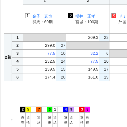
1
2
金子 真也
櫻井 正孝
ドミ
群馬・69期
宮城・100期
外国
1
209.3
23
2
299.0
27
3
77.5
10
32.2
6
2着
4
232.5
24
77.5
10
5
139.5
15
149.5
17
6
174.4
20
161.0
19
2
5
7
6
1
4
9
3
8
自
追
追
逃
追
逃
追
逃
自
←
在
捲
込
捲
込
捲
込
捲
在