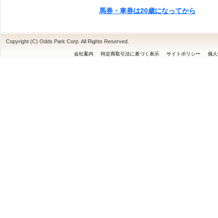
馬券・車券は20歳になってから
Copyright (C) Odds Park Corp. All Rights Reserved.
会社案内
特定商取引法に基づく表示
サイトポリシー
個人