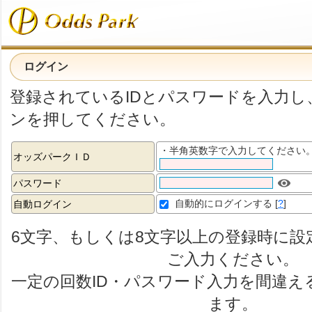
ログイン
登録されているIDとパスワードを入力し
ンを押してください。
・半角英数字で入力してください
オッズパークＩＤ
パスワード
自動的にログインする
[
?
]
自動ログイン
6文字、もしくは8文字以上の登録時に設
ご入力ください。
一定の回数ID・パスワード入力を間違え
ます。