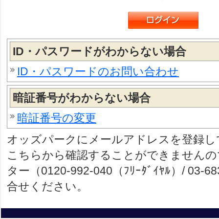
ID・パスワードがわからない場合
ID・パスワードのお問い合わせ
暗証番号がわからない場合
暗証番号の変更
オッズパークにメールアドレスを登録し
こちらから確認することができませんの
ター（0120-992-040（ﾌﾘｰﾀﾞｲﾔﾙ）/ 03-
合せください。