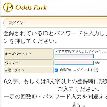
ログイン
登録されているIDとパスワードを入力し
ンを押してください。
・半角英数字で入力してください
オッズパークＩＤ
パスワード
自動的にログインする
[
?
]
自動ログイン
6文字、もしくは8文字以上の登録時に設
ご入力ください。
一定の回数ID・パスワード入力を間違え
ます。