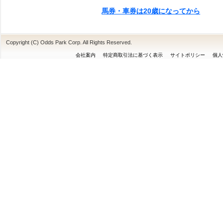
馬券・車券は20歳になってから
Copyright (C) Odds Park Corp. All Rights Reserved.
会社案内
特定商取引法に基づく表示
サイトポリシー
個人