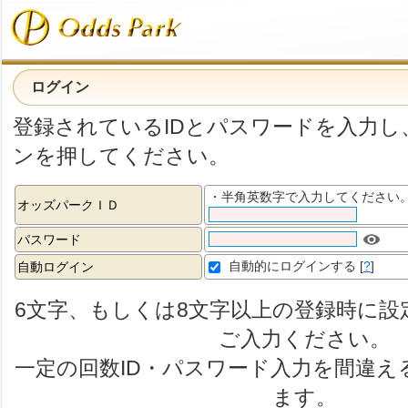
ログイン
登録されているIDとパスワードを入力し
ンを押してください。
・半角英数字で入力してください
オッズパークＩＤ
パスワード
自動的にログインする
[
?
]
自動ログイン
6文字、もしくは8文字以上の登録時に設
ご入力ください。
一定の回数ID・パスワード入力を間違え
ます。