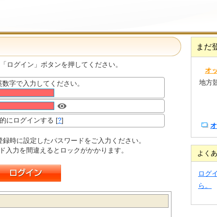
まだ
、「ログイン」ボタンを押してください。
オッ
地方
英数字で入力してください。
的にログインする
[
?
]
オ
登録時に設定したパスワードをご入力ください。
ード入力を間違えるとロックがかかります。
よく
ログ
ら。