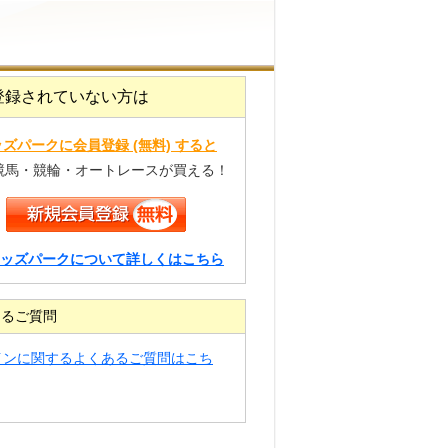
登録されていない方は
ズパークに会員登録 (無料) すると
競馬・競輪・オートレースが買える！
ッズパークについて詳しくはこちら
あるご質問
インに関するよくあるご質問はこち