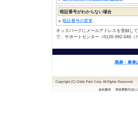
暗証番号がわからない場合
暗証番号の変更
オッズパークにメールアドレスを登録して
で、サポートセンター（0120-992-040（ﾌﾘ
馬券・車券
Copyright (C) Odds Park Corp. All Rights Reserved.
会社案内
特定商取引法に