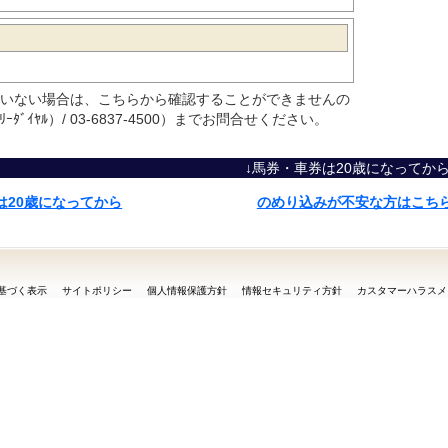
いない場合は、こちらから確認することができませんの
ｰﾀﾞｲﾔﾙ）/ 03-6837-4500）までお問合せください。
↓馬券・車券は20歳になってから
は20歳になってから
のめり込みが不安な方はこち
基づく表示
サイトポリシー
個人情報保護方針
情報セキュリティ方針
カスタマーハラスメ