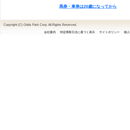
馬券・車券は20歳になってから
Copyright (C) Odds Park Corp. All Rights Reserved.
会社案内
特定商取引法に基づく表示
サイトポリシー
個人