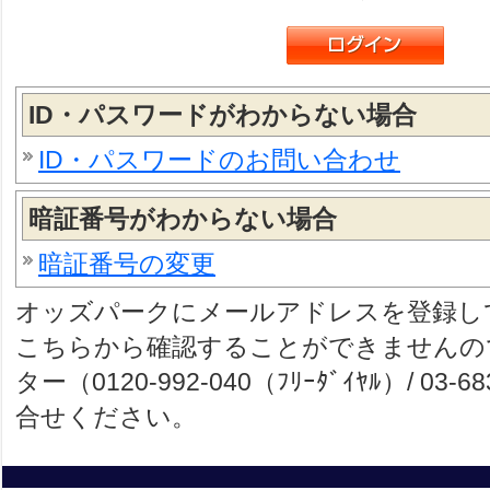
ID・パスワードがわからない場合
ID・パスワードのお問い合わせ
暗証番号がわからない場合
暗証番号の変更
オッズパークにメールアドレスを登録し
こちらから確認することができませんの
ター（0120-992-040（ﾌﾘｰﾀﾞｲﾔﾙ）/ 03-
合せください。