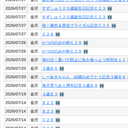
2026/07/27
金沢
すずしゅう２０歳誕生日記念Ｃ２３
2026/07/27
金沢
すずしゅう２０歳誕生日記念Ｃ２３
2026/07/27
金沢
祝！雅也＆里佳ブライダル記念Ｃ２５
2026/07/27
金沢
Ｃ２６
2026/07/26
金沢
かつののみや杯Ｃ２９
2026/07/26
金沢
かつののみや杯Ｃ２９
2026/07/20
金沢
海の日！夏バテ防止に魚を食べよう特別Ｂ１１
2026/07/20
金沢
３歳Ｂ５
2026/07/20
金沢
しーあきちゃん 結婚おめでとう記念３歳Ｂ６
2026/07/20
金沢
海月雲ろあ１周年記念３歳Ｂ９
2026/07/19
金沢
３歳Ｂ３
2026/07/14
金沢
Ｂ２２
2026/07/14
金沢
Ｂ２３
2026/07/14
金沢
Ｃ２６