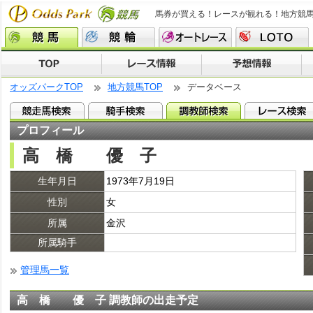
馬券が買える！レースが観れる！地方競
オッズパークTOP
地方競馬TOP
データベース
プロフィール
高 橋 優 子
生年月日
1973年7月19日
性別
女
所属
金沢
所属騎手
管理馬一覧
高 橋 優 子 調教師の出走予定