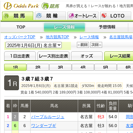
馬券が買える！レースが観れる！地方競
オッズパークTOP
地方競馬TOP
レース情報
名古屋競馬場
３歳７組３歳７
2025年1月6日(月)
名古屋:第1競走
ダ920m
発走時間 15:05
天候
賞金 1着 540,000円 2着 189,000円 3着 108,000円 4着 81,000円 5着 5
負担
着
枠
馬番
馬名
所属
性齢
騎
重量
1
2
2
パープルルージュ
名古屋
牝3
54.0
岡
2
6
6
ワンダーブギ
名古屋
牡3
56.0
友