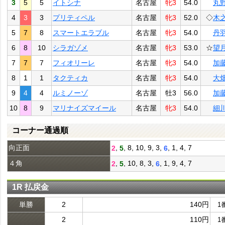
3
5
5
イトシナ
名古屋
牝3
54.0
丸
4
3
3
プリティペル
名古屋
牝3
52.0
◇
木
5
7
8
スマートエラブル
名古屋
牝3
54.0
丹
6
8
10
シラガゾメ
名古屋
牝3
53.0
☆
望
7
7
7
フィオリーレ
名古屋
牝3
54.0
加
8
1
1
タクティカ
名古屋
牝3
54.0
大
9
4
4
ルミノーゾ
名古屋
牡3
56.0
加
10
8
9
マリナイズマイール
名古屋
牝3
54.0
細
コーナー通過順
向正面
,
, 8, 10, 9, 3,
, 1, 4, 7
2
5
6
４角
,
, 10, 8, 3,
, 1, 9, 4, 7
2
5
6
1R 払戻金
単勝
2
140円
1
2
110円
1