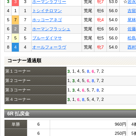
3
3
3
ホーマンラブリー
荒尾
牝7
53.0
☆
岩永
4
1
1
トシイチロマン
荒尾
牡6
56.0
吉留
5
7
7
ホッコーアネゴ
荒尾
牝4
54.0
尾林
6
2
2
ホーマンフラッシュ
荒尾
牡6
56.0
佐藤
7
5
5
ブルーダイマサ
荒尾
牡5
56.0
松島
8
4
4
オールフォーラヴ
荒尾
牝7
54.0
西村
コーナー通過順
第１コーナー
, 1, 4, 5,
,
, 7, 2
3
8
6
第２コーナー
1,
, 4, 5,
,
, 7, 2
3
6
8
第３コーナー
1,
, 4,
, 5, 7,
, 2
3
6
8
第４コーナー
, 1,
,
, 5, 4, 7, 2
3
6
8
6R 払戻金
単勝
6
960円
4
6
250円
5