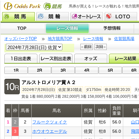
馬券が買える！レースが観れる！地方競
オッズパークTOP
地方競馬TOP
レース情報
佐賀競馬場
アルストロメリア賞Ａ２
2024年7月28日(日)
佐賀:第10競走
ダ1750m
発走時間 20:20
天
賞金 1着 880,000円 2着 282,000円 3着 158,000円 4着 106,000円 5着 
負担
着
枠
馬番
馬名
所属
性齢
騎
重量
1
2
2
フルークツォイク
佐賀
牡6
56.0
山
2
3
3
ホウオウエーデル
佐賀
牡8
56.0
飛