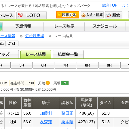
総合TOP
よ
える！レースが観れる！地方競馬を楽しむならオッズパーク
レース情報
笠松競馬場
レース結果
00m
発走時間 11:30
天候
馬場
5,000円 4着 30,000円 5着 15,000円
負担
馬体重
属
性齢
騎手
調教師
タイム
着差
重量
(増減)
松
セン12
56.0
加藤利
藤田正
486(±0)
51.3
松
牡4
56.0
友森翔
栗本陽
427(+27)
51.3
クビ