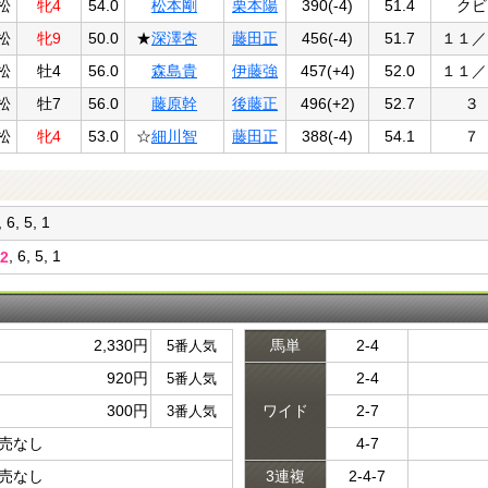
松
牝4
54.0
松本剛
栗本陽
390(-4)
51.4
クビ
松
牝9
50.0
★
深澤杏
藤田正
456(-4)
51.7
１１／
松
牡4
56.0
森島貴
伊藤強
457(+4)
52.0
１１／
松
牡7
56.0
藤原幹
後藤正
496(+2)
52.7
３
松
牝4
53.0
☆
細川智
藤田正
388(-4)
54.1
７
, 6, 5, 1
, 6, 5, 1
2
2,330円
馬単
2-4
5番人気
920円
2-4
5番人気
300円
ワイド
2-7
3番人気
売なし
4-7
売なし
3連複
2-4-7