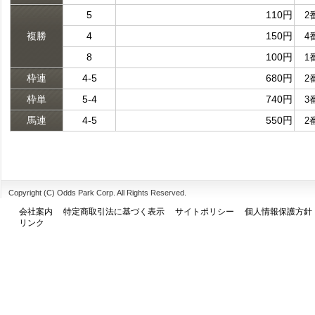
5
110円
2
複勝
4
150円
4
8
100円
1
枠連
4-5
680円
2
枠単
5-4
740円
3
馬連
4-5
550円
2
Copyright (C) Odds Park Corp. All Rights Reserved.
会社案内
特定商取引法に基づく表示
サイトポリシー
個人情報保護方針
リンク