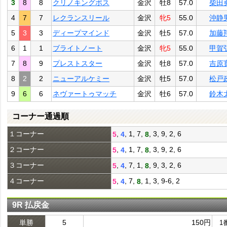
3
8
8
クリノキングボス
金沢
牡8
57.0
柴田
4
7
7
レクランスリール
金沢
牝5
55.0
沖静
5
3
3
ディープマインド
金沢
牡5
57.0
加藤
6
1
1
ブライトノート
金沢
牝5
55.0
甲賀
7
8
9
プレストスター
金沢
牡8
57.0
吉原
8
2
2
ニューアルケミー
金沢
牡5
57.0
松戸
9
6
6
ネヴァートゥマッチ
金沢
牡6
57.0
鈴木
コーナー通過順
１コーナー
,
, 1, 7,
, 3, 9, 2, 6
5
4
8
２コーナー
,
, 1, 7,
, 3, 9, 2, 6
5
4
8
３コーナー
,
, 7, 1,
, 9, 3, 2, 6
5
4
8
４コーナー
,
, 7,
, 1, 3, 9-6, 2
5
4
8
9R 払戻金
単勝
5
150円
1