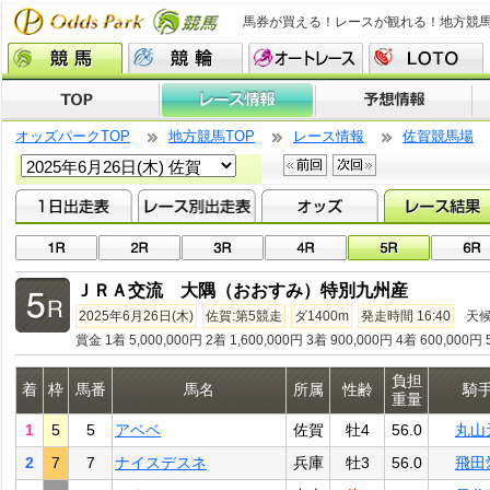
馬券が買える！レースが観れる！地方競
オッズパークTOP
地方競馬TOP
レース情報
佐賀競馬場
ＪＲＡ交流 大隅（おおすみ）特別九州産
2025年6月26日(木)
佐賀:第5競走
ダ1400m
発走時間 16:40
天
賞金 1着 5,000,000円 2着 1,600,000円 3着 900,000円 4着 600,000円 
負担
着
枠
馬番
馬名
所属
性齢
騎
重量
1
5
5
アベベ
佐賀
牡4
56.0
丸山
2
7
7
ナイスデスネ
兵庫
牡3
56.0
飛田