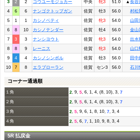
3
2
2
コウユーモジョカー
中央
牝3
51.0
▲
長谷
4
6
6
ナンゴクトップガン
佐賀
牡3
56.0
村松
5
1
1
カシノベティ
佐賀
牝3
54.0
山田
6
8
10
カシノテンダー
佐賀
牡4
56.0
金山
7
3
3
ナンシヨウト
佐賀
牝3
54.0
出水
8
8
9
レーニス
佐賀
牝3
54.0
山口
9
4
4
カシノシンボル
佐賀
牡3
56.0
田中
10
7
8
エラブローラン
佐賀
セン3
56.0
石川
コーナー通過順
１角
, 9,
, 6, 1, 4, (8, 10), 3,
2
5
7
２角
, 9,
, 6, 1, 4, (8, 10), 3,
2
5
7
３角
,
, 9, 6, 1, 8, 10,
, 3, 4
2
5
7
４角
,
, 6,
, 1, 10, 9, 8, 3, 4
2
5
7
5R 払戻金