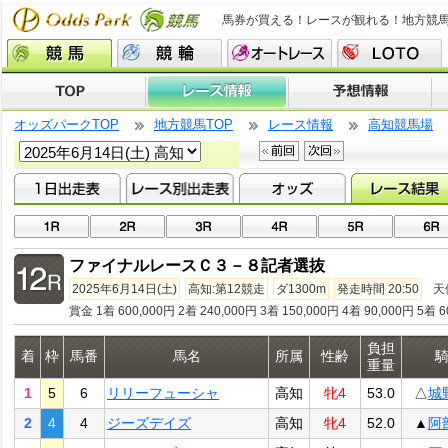
馬券が買える！レースが観れる！地方競
オッズパークTOP
地方競馬TOP
レース情報
高知競馬場
ファイナルレースＣ３－８記者選抜
2025年6月14日(土)
高知:第12競走
ダ1300m
発走時間 20:50
天
賞金 1着 600,000円 2着 240,000円 3着 150,000円 4着 90,000円 5着 6
負担
着
枠
馬番
馬名
所属
性齢
重量
1
5
6
リリーフューシャ
高知
牝4
53.0
△
城
2
4
4
ジーズデイズ
高知
牝4
52.0
▲
阿