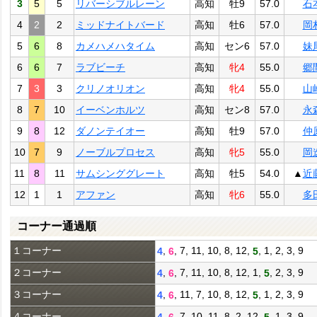
3
5
5
リバーシブルレーン
高知
牡9
57.0
石
4
2
2
ミッドナイトバード
高知
牡6
57.0
岡
5
6
8
カメハメハタイム
高知
セン6
57.0
妹
6
6
7
ラブビーチ
高知
牝4
55.0
郷
7
3
3
クリノオリオン
高知
牝4
55.0
山
8
7
10
イーベンホルツ
高知
セン8
57.0
永
9
8
12
ダノンテイオー
高知
牡9
57.0
仲
10
7
9
ノーブルプロセス
高知
牝5
55.0
岡
11
8
11
サムシンググレート
高知
牡5
54.0
▲
近
12
1
1
アファン
高知
牝6
55.0
多
コーナー通過順
１コーナー
,
, 7, 11, 10, 8, 12,
, 1, 2, 3, 9
4
6
5
２コーナー
,
, 7, 11, 10, 8, 12, 1,
, 2, 3, 9
4
6
5
３コーナー
,
, 11, 7, 10, 8, 12,
, 1, 2, 3, 9
4
6
5
４コーナー
,
, 7, 10, 11, 8, 2, 12,
, 1, 3, 9
4
6
5