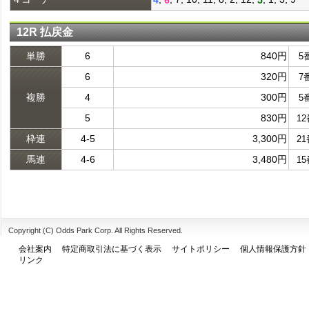
12R 払戻金
単勝
6
840円
5
6
320円
7
複勝
4
300円
5
5
830円
1
枠連
4-5
3,300円
2
馬連
4-6
3,480円
1
Copyright (C) Odds Park Corp. All Rights Reserved.
会社案内
特定商取引法に基づく表示
サイトポリシー
個人情報保護方針
リンク