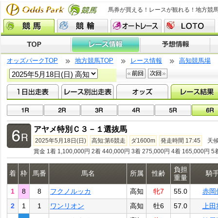
馬券が買える！レースが観れる！地方競
オッズパークTOP
地方競馬TOP
レース情報
高知競馬場
アヤメ特別Ｃ３－１選抜馬
2025年5月18日(日)
高知:第6競走
ダ1600m
発走時間 17:45
天
賞金 1着 1,100,000円 2着 440,000円 3着 275,000円 4着 165,000円 5
負担
着
枠
馬番
馬名
所属
性齢
騎
重量
1
8
8
フクノルッカ
高知
牝7
55.0
赤岡
2
1
1
ワンリオン
高知
牡6
57.0
上田