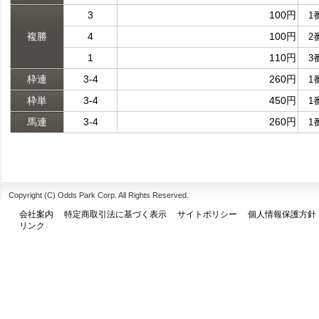
3
100円
1
複勝
4
100円
2
1
110円
3
枠連
3-4
260円
1
枠単
3-4
450円
1
馬連
3-4
260円
1
Copyright (C) Odds Park Corp. All Rights Reserved.
会社案内
特定商取引法に基づく表示
サイトポリシー
個人情報保護方針
リンク