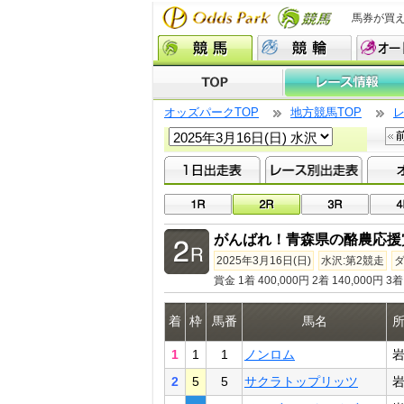
馬券が買
オッズパークTOP
地方競馬TOP
がんばれ！青森県の酪農応援
2025年3月16日(日)
水沢:第2競走
ダ
賞金 1着 400,000円 2着 140,000円 3着 
着
枠
馬番
馬名
1
1
1
ノンロム
2
5
5
サクラトップリッツ