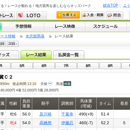
総合TOP
よ
える！レースが観れる！地方競馬を楽しむならオッズパーク
レース情報
水沢競馬場
レース結果
賞Ｃ２
850m
発走時間 13:10
天候
馬場
80,000円 4着 52,000円 5着 28,000円
負担
馬体重
所属
性齢
騎手
調教師
タイム
着差
重量
(増減)
岩手
牡6
56.0
及川裕
千葉幸
490(+9)
51.4
岩手
牝4
54.0
高橋悠
伊藤忍
460(-7)
52.2
５