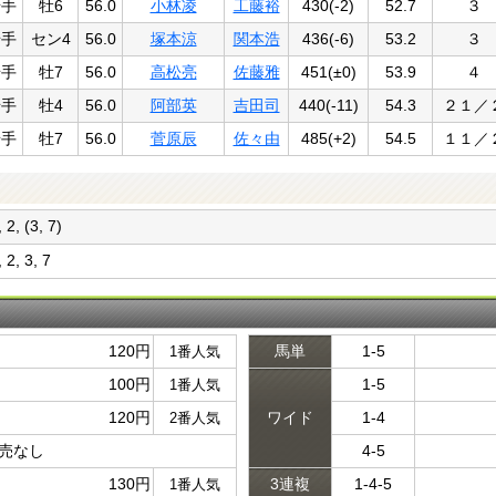
岩手
牡6
56.0
小林凌
工藤裕
430(-2)
52.7
３
岩手
セン4
56.0
塚本涼
関本浩
436(-6)
53.2
３
岩手
牡7
56.0
高松亮
佐藤雅
451(±0)
53.9
４
岩手
牡4
56.0
阿部英
吉田司
440(-11)
54.3
２１／
岩手
牡7
56.0
菅原辰
佐々由
485(+2)
54.5
１１／
, 2, (3, 7)
, 2, 3, 7
120円
馬単
1-5
1番人気
100円
1-5
1番人気
120円
ワイド
1-4
2番人気
売なし
4-5
130円
3連複
1-4-5
1番人気