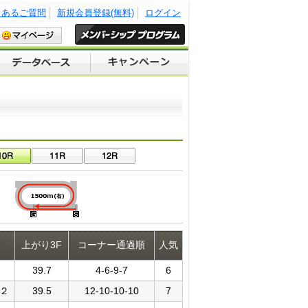
くあるご質問
新規会員登録(無料)
ログイン
上がり3F
コーナー通過順
人気
39.7
4-6-9-7
6
２
39.5
12-10-10-10
7