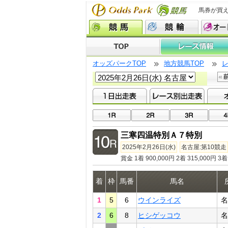
馬券が買
オッズパークTOP
地方競馬TOP
三寒四温特別Ａ７特別
2025年2月26日(水)
名古屋:第10競走
賞金 1着 900,000円 2着 315,000円 3着 
着
枠
馬番
馬名
1
5
6
ウインライズ
名
2
6
8
ヒシゲッコウ
名