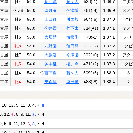
古屋
牡4
56.0
岡部誠
藤ケ人
528(-1)
1:36.7
アタ
古屋
セン8
56.0
望月洵
今津博
451(-4)
1:36.9
３／
古屋
牡5
56.0
山田祥
川西毅
504(-5)
1:37.0
クビ
古屋
牡4
56.0
今井貴
竹下太
524(+1)
1:37.1
３／
古屋
牡5
56.0
大畑慧
植松則
473(-1)
1:37.1
ハナ
古屋
牝8
54.0
丸野勝
角田輝
511(+2)
1:37.2
クビ
古屋
牡7
56.0
大原浩
今津勝
502(±0)
1:37.2
アタ
古屋
牝5
54.0
塚本征
櫻井今
471(+2)
1:37.3
クビ
古屋
牡4
54.0
◇
宮下瞳
藤ケ人
509(+5)
1:38.0
３
古屋
牝4
54.0
友森翔
塚田隆
488(-8)
1:38.4
２
, 10, 12, 5, 11, 9, 4, 7,
8
10, 12,
, 5, 9, 11,
, 7, 4
6
8
10, 5, 9, 11, 12,
,
, 7, 4
6
8
9, 10, 1,
, 11, 12,
, 7, 4
6
8