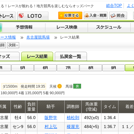
総合TOP
よ
える！レースが観れる！地方競馬を楽しむならオッズパーク
レース情報
名古屋競馬場
レース結果
ダ1500m
発走時間 19:35
天候
馬場
180,000円 4着 135,000円 5着 90,000円
負担
馬体重
所属
性齢
騎手
調教師
タイム
着差
重量
(増減)
古屋
牡4
56.0
阪野学
植松則
492(±0)
1:36.4
古屋
セン9
56.0
村上弘
榎屋充
484(+5)
1:36.7
１１／