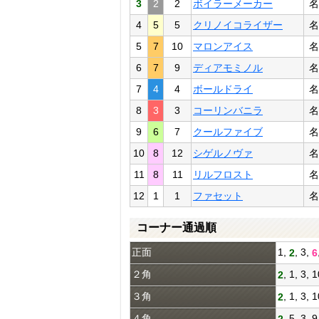
3
2
2
ボイラーメーカー
名
4
5
5
クリノイコライザー
名
5
7
10
マロンアイス
名
6
7
9
ディアモミノル
名
7
4
4
ボールドライ
名
8
3
3
コーリンバニラ
名
9
6
7
クールファイブ
名
10
8
12
シゲルノヴァ
名
11
8
11
リルフロスト
名
12
1
1
ファセット
名
コーナー通過順
正面
1,
, 3,
2
6
２角
, 1, 3, 
2
３角
, 1, 3, 
2
４角
, 5, 3, 
2