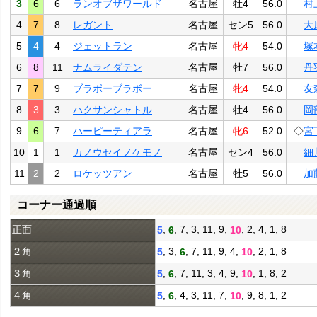
3
6
6
ランオブザワールド
名古屋
牡4
56.0
村
4
7
8
レガント
名古屋
セン5
56.0
大
5
4
4
ジェットラン
名古屋
牝4
54.0
塚
6
8
11
ナムライダテン
名古屋
牡7
56.0
丹
7
7
9
ブラボーブラボー
名古屋
牝4
54.0
友
8
3
3
ハクサンシャトル
名古屋
牡4
56.0
岡
9
6
7
ハーピーティアラ
名古屋
牝6
52.0
◇
宮
10
1
1
カノウセイノケモノ
名古屋
セン4
56.0
細
11
2
2
ロケッツアン
名古屋
牡5
56.0
加
コーナー通過順
正面
,
, 7, 3, 11, 9,
, 2, 4, 1, 8
5
6
10
２角
, 3,
, 7, 11, 9, 4,
, 2, 1, 8
5
6
10
３角
,
, 7, 11, 3, 4, 9,
, 1, 8, 2
5
6
10
４角
,
, 4, 3, 11, 7,
, 9, 8, 1, 2
5
6
10