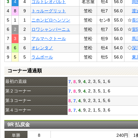
3
4
4
ゴルトレオパルト
名古屋
牡4
56.0
岡
4
8
9
トゥルーグリット
笠松
牡7
56.0
渡
5
1
1
ニホンピロヘンソン
笠松
セン8
55.0
☆
長
6
2
2
ロワシャンパーニュ
笠松
牡7
55.0
☆
室
7
3
3
アルマヘクトール
笠松
牡9
56.0
馬
8
6
6
オレンタノ
笠松
牡4
54.0
◇
深
9
5
5
ラムボール
笠松
牡5
56.0
東
コーナー通過順
最初の直線
,
, 9,
, 2, 3, 5, 1, 6
7
8
4
第２コーナー
,
, 9,
, 2, 3, 5, 1, 6
7
8
4
第３コーナー
,
,
, 9, 2, 3, 1, 5, 6
8
7
4
第４コーナー
,
,
, 9, 2, 1, 5, 3, 6
8
7
4
9R 払戻金
単勝
8
240円
1