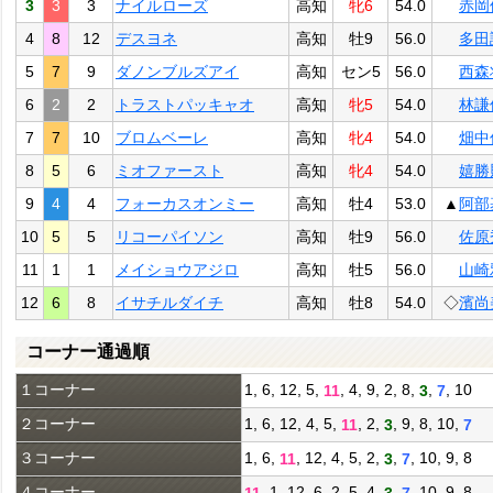
3
3
3
ナイルローズ
高知
牝6
54.0
赤岡
4
8
12
デスヨネ
高知
牡9
56.0
多田
5
7
9
ダノンブルズアイ
高知
セン5
56.0
西森
6
2
2
トラストパッキャオ
高知
牝5
54.0
林謙
7
7
10
ブロムベーレ
高知
牝4
54.0
畑中
8
5
6
ミオファースト
高知
牝4
54.0
嬉勝
9
4
4
フォーカスオンミー
高知
牡4
53.0
▲
阿部
10
5
5
リコーパイソン
高知
牡9
56.0
佐原
11
1
1
メイショウアジロ
高知
牡5
56.0
山崎
12
6
8
イサチルダイチ
高知
牡8
54.0
◇
濱尚
コーナー通過順
１コーナー
1, 6, 12, 5,
, 4, 9, 2, 8,
,
, 10
11
3
7
２コーナー
1, 6, 12, 4, 5,
, 2,
, 9, 8, 10,
11
3
7
３コーナー
1, 6,
, 12, 4, 5, 2,
,
, 10, 9, 8
11
3
7
４コーナー
, 1, 12, 6, 2, 5, 4,
,
, 10, 9, 8
11
3
7