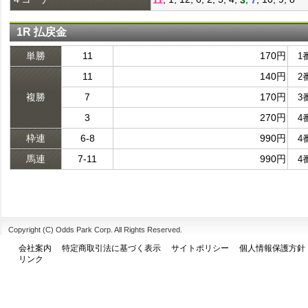
1R 払戻金
単勝
11
170円
1
11
140円
2
複勝
7
170円
3
3
270円
4
枠連
6-8
990円
4
馬連
7-11
990円
4
Copyright (C) Odds Park Corp. All Rights Reserved.
会社案内
特定商取引法に基づく表示
サイトポリシー
個人情報保護方針
リンク