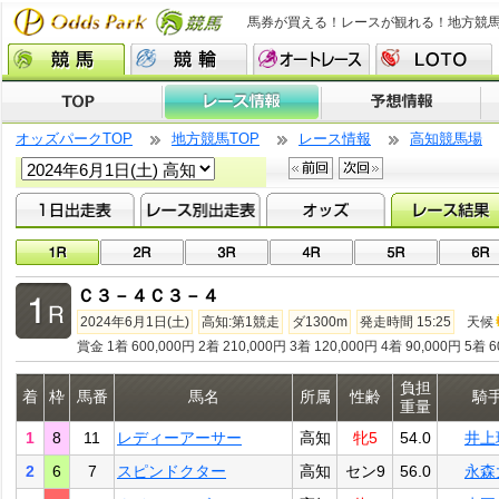
馬券が買える！レースが観れる！地方競
オッズパークTOP
地方競馬TOP
レース情報
高知競馬場
Ｃ３－４Ｃ３－４
2024年6月1日(土)
高知:第1競走
ダ1300m
発走時間 15:25
天候
賞金 1着 600,000円 2着 210,000円 3着 120,000円 4着 90,000円 5着 6
負担
着
枠
馬番
馬名
所属
性齢
騎
重量
1
8
11
レディーアーサー
高知
牝5
54.0
井上
2
6
7
スピンドクター
高知
セン9
56.0
永森