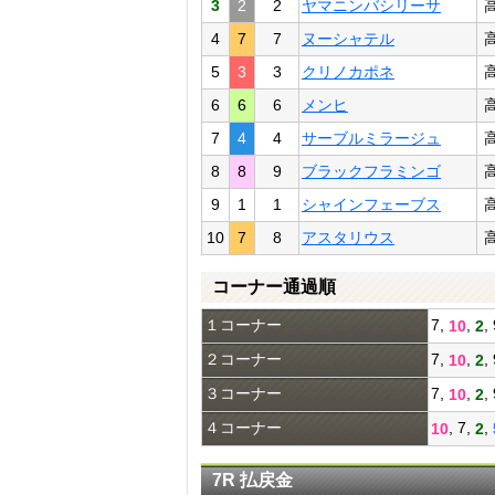
3
2
2
ヤマニンバシリーサ
4
7
7
ヌーシャテル
5
3
3
クリノカポネ
6
6
6
メンヒ
7
4
4
サーブルミラージュ
8
8
9
ブラックフラミンゴ
9
1
1
シャインフェーブス
10
7
8
アスタリウス
コーナー通過順
１コーナー
7,
,
,
10
2
２コーナー
7,
,
,
10
2
３コーナー
7,
,
,
10
2
４コーナー
, 7,
,
10
2
7R 払戻金