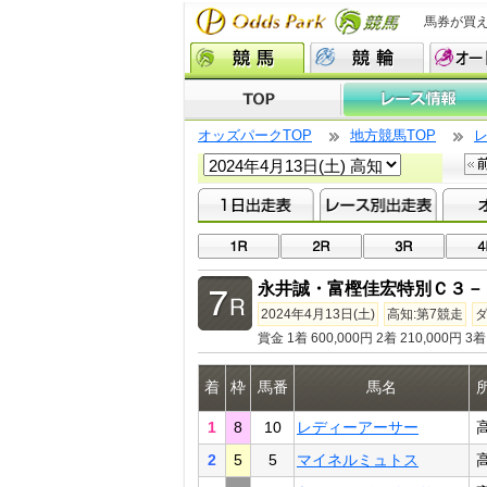
馬券が買
オッズパークTOP
地方競馬TOP
永井誠・富樫佳宏特別Ｃ３－
2024年4月13日(土)
高知:第7競走
ダ
賞金 1着 600,000円 2着 210,000円 3着 
着
枠
馬番
馬名
1
8
10
レディーアーサー
2
5
5
マイネルミュトス