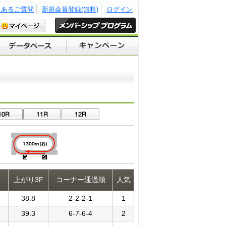
くあるご質問
新規会員登録(無料)
ログイン
上がり3F
コーナー通過順
人気
38.8
2-2-2-1
1
39.3
6-7-6-4
2