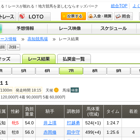
総合TOP
よ
える！レースが観れる！地方競馬を楽しむならオッズパーク
レース情報
高知競馬場
レース結果
１１
1300m
発走時間 18:15
天候
馬場
120,000円 4着 90,000円 5着 60,000円
負担
馬体重
所属
性齢
騎手
調教師
タイム
着差
重量
(増減)
高知
牝5
54.0
井上瑛
打越勇
524(+1)
1:24.7
高知
牡8
56.0
赤岡修
田中守
499(+4)
1:25.6
４