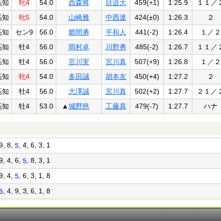
高知
牝4
54.0
西森将
目迫大
459(+1)
1:25.9
１１／
高知
牝5
54.0
山崎雅
中西達
424(±0)
1:26.3
２
高知
セン9
56.0
郷間勇
平和人
441(-2)
1:26.4
１／２
高知
牡4
56.0
岡村卓
川野勇
485(-2)
1:26.7
１１／
高知
牡4
56.0
宮川実
宮川真
507(+9)
1:26.8
１／２
高知
牝4
54.0
多田誠
胡本友
450(+4)
1:27.2
２
高知
牡4
56.0
大澤誠
宮川真
502(+2)
1:27.7
２１／
高知
牡4
53.0
▲
城野慈
工藤真
479(-7)
1:27.7
ハナ
 9, 8,
, 4, 6, 3, 1
5
 9, 4, 6,
, 8, 3, 1
5
 9, 4,
, 6, 3, 1, 8
5
, 4, 9, 3, 6, 1, 8
5