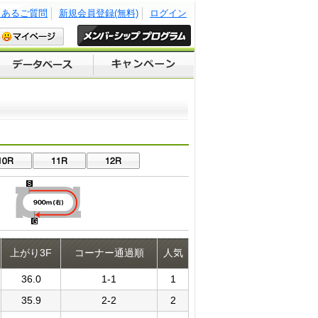
くあるご質問
新規会員登録(無料)
ログイン
上がり3F
コーナー通過順
人気
36.0
1-1
1
35.9
2-2
2