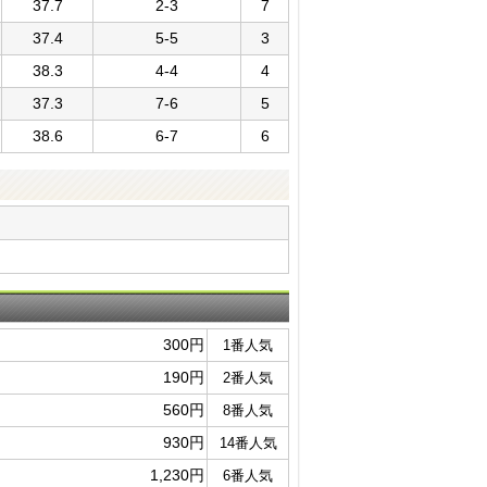
37.7
2-3
7
37.4
5-5
3
38.3
4-4
4
37.3
7-6
5
38.6
6-7
6
300円
1番人気
190円
2番人気
560円
8番人気
930円
14番人気
1,230円
6番人気