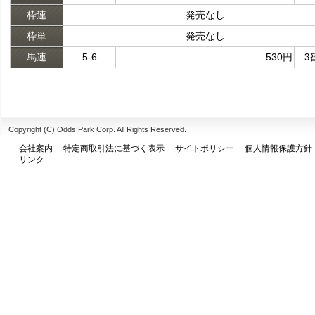
枠連
発売なし
枠単
発売なし
馬連
5-6
530円
3
Copyright (C) Odds Park Corp. All Rights Reserved.
会社案内
特定商取引法に基づく表示
サイトポリシー
個人情報保護方針
リンク