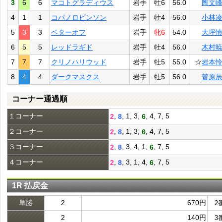
3
6
6
マコトグラディウス
岩手
牡6
56.0
陶文
4
1
1
コパノロビンソン
岩手
牡4
56.0
小林
5
3
3
ベターオフ
岩手
牝6
54.0
大坪
6
5
5
レッドラギド
岩手
牡4
56.0
木村
7
7
7
クリノハリウッド
岩手
牡5
55.0
☆
岩本
8
4
4
ダークマスクス
岩手
牡5
56.0
菅原
コーナー通過順
１コーナー
,
, 1, 3,
, 4, 7, 5
2
8
6
２コーナー
,
, 1, 3,
, 4, 7, 5
2
8
6
３コーナー
,
, 3, 4, 1,
, 7, 5
2
8
6
４コーナー
,
, 3, 1, 4,
, 7, 5
2
8
6
1R 払戻金
単勝
2
670円
2
2
140円
3