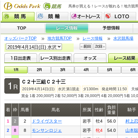
馬券が買える！レースが観れる！地方競
オッズパークTOP
地方競馬TOP
レース情報
水沢競馬場
Ｃ２十三組Ｃ２十三
2019年4月14日(日)
水沢:第1競走
ダ1300m
発走時間 11:50
天
賞金 1着 200,000円 2着 52,000円 3着 28,000円 4着 20,000円 5着 10,
負担
着
枠
馬番
馬名
所属
性齢
騎手
重量
1
2
2
ドライヴスター
岩手
牡4
56.0
村上
2
8
8
モンサンロジェ
岩手
牝4
54.0
山本