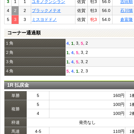
3
1
1
ユキノクンシラン
佐賀
牡3
56.0
吉田順
4
2
2
ブラックメテオ
佐賀
牡3
56.0
石川慎
5
3
3
ミスヨドドノ
佐賀
牝3
54.0
倉富隆
コーナー通過順
１角
,
, 3,
, 2
4
1
5
２角
,
,
, 3, 2
1
4
5
３角
,
,
, 3, 2
1
4
5
４角
,
,
, 2, 3
5
4
1
1R 払戻金
単勝
5
160円
1
5
100円
1
複勝
4
100円
2
枠連
発売なし
馬連
4-5
110円
1