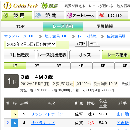
馬券が買える！レースが観れる！地方競
オッズパークTOP
地方競馬TOP
レース情報
佐賀競馬場
３歳－４組３歳
2012年2月5日(日)
佐賀:第1競走
ダ1400m
発走時間 10:45
天候
賞金 1着 170,000円 2着 39,000円 3着 15,000円 4着 9,000円
負担
着
枠
馬番
馬名
所属
性齢
騎手
重量
1
5
5
リッシンドラゴン
佐賀
牡3
56.0
山口勲
2
4
4
サクラカリノ
佐賀
牝3
54.0
竹吉徹