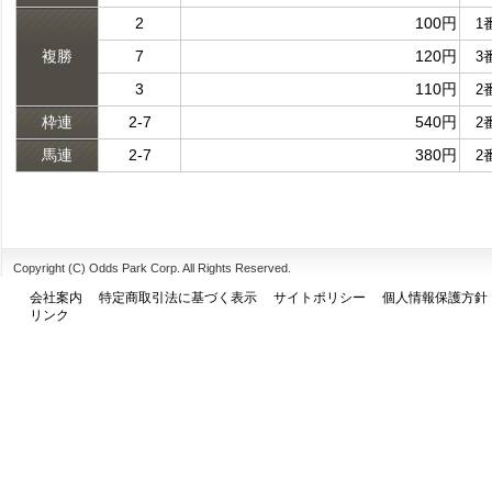
2
100円
1
複勝
7
120円
3
3
110円
2
枠連
2-7
540円
2
馬連
2-7
380円
2
Copyright (C) Odds Park Corp. All Rights Reserved.
会社案内
特定商取引法に基づく表示
サイトポリシー
個人情報保護方針
リンク