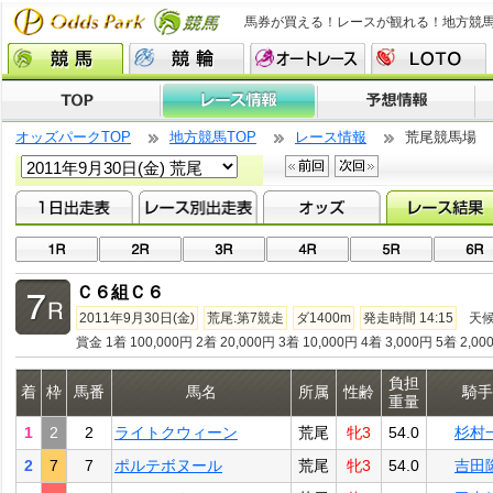
馬券が買える！レースが観れる！地方競
オッズパークTOP
地方競馬TOP
レース情報
荒尾競馬場
Ｃ６組Ｃ６
2011年9月30日(金)
荒尾:第7競走
ダ1400m
発走時間 14:15
天
賞金 1着 100,000円 2着 20,000円 3着 10,000円 4着 3,000円 5着 2,00
負担
着
枠
馬番
馬名
所属
性齢
騎手
重量
1
2
2
ライトクウィーン
荒尾
牝3
54.0
杉村
2
7
7
ポルテボヌール
荒尾
牝3
54.0
吉田