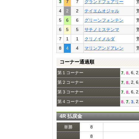
3
7
7
グランドフェアリー
4
2
2
テイエムオジャル
5
6
6
グリーンフォンテン
6
5
5
サチノミステンマ
7
1
1
クリノイメルダ
8
4
4
マリンアンドアレン
コーナー通過順
第１コーナー
,
, 6, 2
7
8
第２コーナー
,
, 2, 6
7
8
第３コーナー
,
, 6, 
7
8
第４コーナー
,
,
, 2
8
7
3
4R 払戻金
単勝
8
8