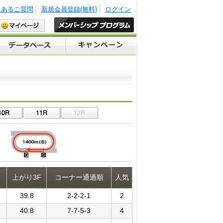
くあるご質問
新規会員登録(無料)
ログイン
上がり3F
コーナー通過順
人気
39.8
2-2-2-1
2
40.8
7-7-5-3
4