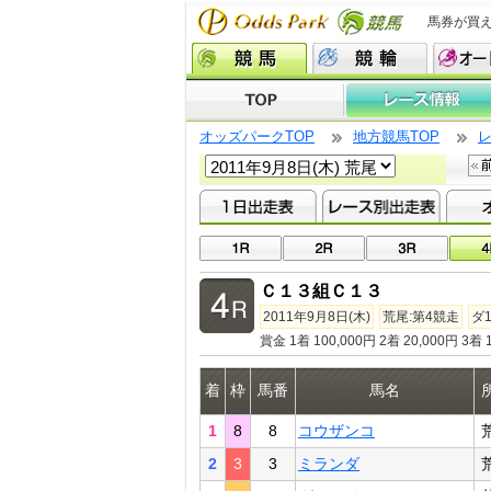
馬券が買
オッズパークTOP
地方競馬TOP
Ｃ１３組Ｃ１３
2011年9月8日(木)
荒尾:第4競走
ダ1
賞金 1着 100,000円 2着 20,000円 3着 1
着
枠
馬番
馬名
1
8
8
コウザンコ
2
3
3
ミランダ