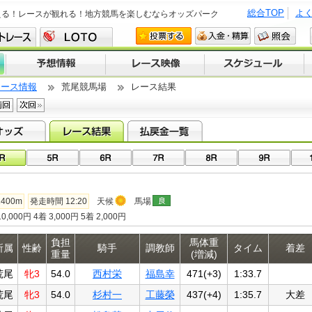
総合TOP
よ
える！レースが観れる！地方競馬を楽しむならオッズパーク
レース情報
荒尾競馬場
レース結果
400m
発走時間 12:20
天候
馬場
0,000円 4着 3,000円 5着 2,000円
負担
馬体重
所属
性齢
騎手
調教師
タイム
着差
重量
(増減)
荒尾
牝3
54.0
西村栄
福島幸
471(+3)
1:33.7
荒尾
牝3
54.0
杉村一
工藤榮
437(+4)
1:35.7
大差