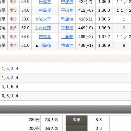
荒尾
牝5
54.0
松島慧
中尾信
428(-2)
1:36.0
１１／
荒尾
牝3
54.0
村島俊
平山良
412(+6)
1:36.3
１１／
荒尾
牝3
53.0
☆
岩永千
幣旗治
410(-1)
1:36.5
１
荒尾
牝6
52.0
△
村松翔
宇都徳
449(±0)
1:36.9
２
荒尾
牝3
54.0
吉留孝
工藤榮
469(+2)
1:37.2
１１／
荒尾
牝4
51.0
▲
川島拓
幣旗治
435(+1)
1:38.9
９
, 1, 5,
, 4
3
, 1, 5,
, 4
3
2,
, 1, 5, 4
3
, 6, 5, 1, 4
280円
馬単
8-3
2番人気
200円
3-8
3番人気