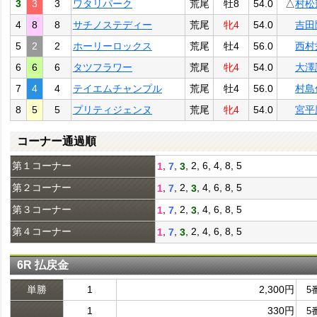
3
3
3
ワタリパーク
荒尾
牡8
54.0
△
村松
4
8
8
サチノステディー
荒尾
牝4
54.0
吉田
5
2
2
ホーリーロックス
荒尾
牡4
56.0
西村
6
6
6
タツフラワー
荒尾
牝4
54.0
大澤
7
4
4
テイエムチャンプル
荒尾
牡4
56.0
村島
8
5
5
プリティジェンヌ
荒尾
牝4
54.0
宮平
コーナー通過順
第１コーナー
,
,
, 2, 6, 4, 8, 5
1
7
3
第２コーナー
,
, 2,
, 4, 6, 8, 5
1
7
3
第３コーナー
,
, 2,
, 4, 6, 8, 5
1
7
3
第４コーナー
,
,
, 2, 4, 6, 8, 5
1
7
3
6R 払戻金
単勝
1
2,300円
5
1
330円
5