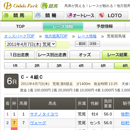
馬券が買える！レースが観れる！地方競
オッズパークTOP
地方競馬TOP
レース情報
荒尾競馬場
Ｃ－４組Ｃ
2011年4月7日(木)
荒尾:第6競走
ダ1400m
発走時間 13:25
天候
賞金 1着 100,000円 2着 20,000円 3着 10,000円 4着 3,000円 5着 2,00
負担
着
枠
馬番
馬名
所属
性齢
騎
重量
1
1
1
サチノタイヨウ
荒尾
牡4
56.0
牧野
2
7
7
ヴォーグ
荒尾
セン5
56.0
杉村