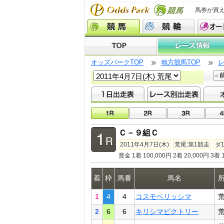
馬券が買
オッズパークTOP
地方競馬TOP
Ｃ－９組Ｃ
2011年4月7日(木)
荒尾:第1競走
ダ1
賞金 1着 100,000円 2着 20,000円 3着 1
着
枠
馬番
馬名
1
4
4
コスモベリッシマ
2
6
6
キリシマビクトリー