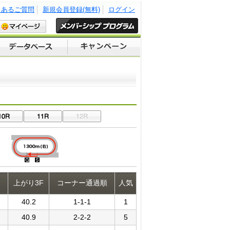
くあるご質問
新規会員登録(無料)
ログイン
上がり3F
コーナー通過順
人気
40.2
1-1-1
1
40.9
2-2-2
5