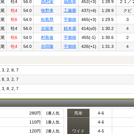
荒尾
牡4
56.0
西村栄
福島幸
452(+3)
1:28.9
２１／
荒尾
牝4
54.0
牧野孝
工藤榮
437(+4)
1:28.9
クビ
荒尾
牝6
54.0
松島慧
宇都徳
465(+3)
1:29.5
３
荒尾
牡4
56.0
吉留孝
頼本盛
414(±0)
1:30.2
４
荒尾
牝6
54.0
村島俊
宇都徳
455(-1)
1:30.6
２
荒尾
牝4
54.0
吉田隆
宇都徳
426(+1)
1:31.3
４
, 3, 2, 8, 7
, 8, 3, 2, 7
, 3, 8, 2, 7
280円
馬単
4-6
1番人気
110円
4-6
1番人気
120円
ワイド
4-5
2番人気