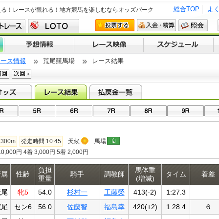
総合TOP
よ
える！レースが観れる！地方競馬を楽しむならオッズパーク
レース情報
荒尾競馬場
レース結果
300m
発走時間 10:45
天候
馬場
0,000円 4着 3,000円 5着 2,000円
負担
馬体重
所属
性齢
騎手
調教師
タイム
着差
重量
(増減)
荒尾
牝5
54.0
杉村一
工藤榮
413(-2)
1:27.3
荒尾
セン6
56.0
佐藤智
福島幸
420(+2)
1:28.4
６