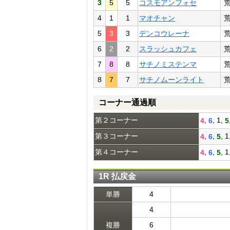
3
5
5
コスモアンフォセ
4
1
1
マオチャン
5
3
3
デンコウレーナ
6
2
2
スラッシュカフェ
7
8
8
サチノミステンマ
8
7
7
サチノムーンライト
コーナー通過順
第２コーナー
,
, 1,
4
6
5
第３コーナー
,
,
, 1
4
6
5
第４コーナー
,
,
, 1
4
6
5
1R 払戻金
単勝
4
4
複勝
6