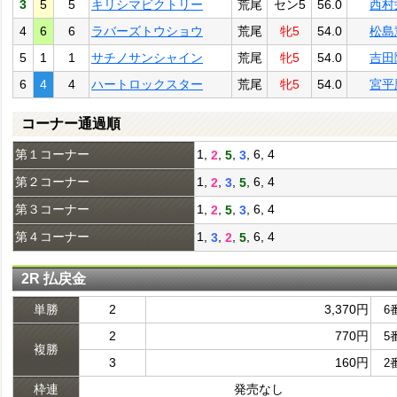
3
5
5
キリシマビクトリー
荒尾
セン5
56.0
西村
4
6
6
ラバーズトウショウ
荒尾
牝5
54.0
松島
5
1
1
サチノサンシャイン
荒尾
牝5
54.0
吉田
6
4
4
ハートロックスター
荒尾
牝5
54.0
宮平
コーナー通過順
第１コーナー
1,
,
,
, 6, 4
2
5
3
第２コーナー
1,
,
,
, 6, 4
2
3
5
第３コーナー
1,
,
,
, 6, 4
2
5
3
第４コーナー
1,
,
,
, 6, 4
3
2
5
2R 払戻金
単勝
2
3,370円
6
2
770円
5
複勝
3
160円
2
枠連
発売なし