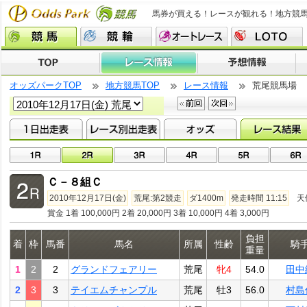
馬券が買える！レースが観れる！地方競
オッズパークTOP
地方競馬TOP
レース情報
荒尾競馬場
Ｃ－８組Ｃ
2010年12月17日(金)
荒尾:第2競走
ダ1400m
発走時間 11:15
天
賞金 1着 100,000円 2着 20,000円 3着 10,000円 4着 3,000円
負担
着
枠
馬番
馬名
所属
性齢
騎
重量
1
2
2
グランドフェアリー
荒尾
牝4
54.0
田中
2
3
3
テイエムチャンプル
荒尾
牡3
56.0
村島