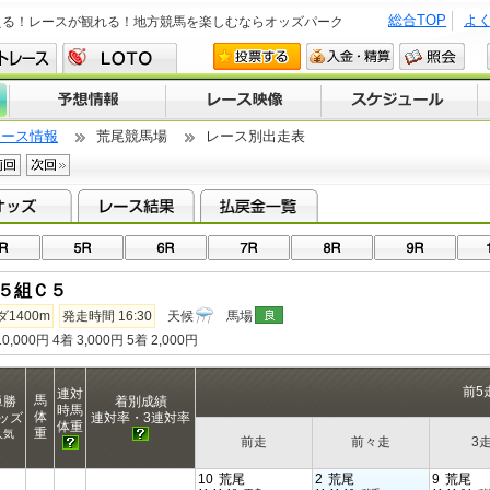
総合TOP
よ
える！レースが観れる！地方競馬を楽しむならオッズパーク
レース情報
荒尾競馬場
レース別出走表
５組Ｃ５
ダ1400m
発走時間 16:30
天候
馬場
0,000円 4着 3,000円 5着 2,000円
前5
連対
馬
単勝
着別成績
時馬
体
ッズ
連対率・3連対率
体重
重
人気
前走
前々走
3
10
荒尾
2
荒尾
9
荒尾