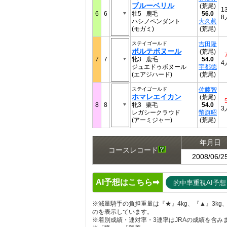
ブルーベリル
(荒尾)
13
6
6
牡5 鹿毛
56.0
8
ハシノペンダント
大久眞
(モガミ)
(荒尾)
ステイゴールド
吉田隆
ポルテボヌール
(荒尾)
7
7
牝3 鹿毛
54.0
4
ジュエドゥボヌール
宇都徳
(エアジハード)
(荒尾)
ステイゴールド
佐藤智
ホマレエイカン
(荒尾)
8
8
牝3 栗毛
54.0
3
レガシークラウド
幣旗昭
(アーミジャー)
(荒尾)
年月日
コースレコード
2008/06/2
AI予想はこちら➡
的中率重視AI予想
※減量騎手の負担重量は『★』4kg、『▲』3kg、『
のを表示しています。
※着別成績・連対率・3連率はJRAの成績を含み