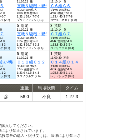
稍重
11.10.21 重
11.10.14 良
６
直哉＆駿哉・親子荒尾旅記念Ｃ６組Ｃ６
Ｃ６組Ｃ６
番4人
ダ1400 8頭6番7人
ダ1400 9頭8番5人
6.0
459k 松島慧56.0
459k 林陽介56.0
5-6-7
1:33.1 39.4 7-7-6
1:33.4 40.3 7-7-8
(2.2)
プリティジェン (1.3)
コウユーネガイ (1.8)
5
荒尾
3
荒尾
稍重
11.10.21 重
11.10.14 良
７
直哉＆駿哉・親子荒尾旅記念Ｃ６組Ｃ６
Ｃ７組Ｃ７
番5人
ダ1400 8頭4番5人
ダ1400 9頭7番1人
4.0
415k 吉田隆54.0
414k 吉田隆54.0
3-3-3
1:32.4 39.7 4-3-2
1:33.8 40.2 3-5-4
(0.1)
プリティジェン (0.6)
ロドリゴボス (0.4)
5
荒尾
1
荒尾
稍重
11.10.21 重
11.09.30 不良
あい朝市会賞Ｃ１３組Ｃ１３
Ｃ１２組Ｃ１２
Ｃ１４組Ｃ１４
番3人
ダ1400 9頭7番2人
ダ1300 6頭4番1人
4.0
474k 佐藤智54.0
471k 佐藤智54.0
1-1-2
1:33.9 41.5 4-4-4
1:25.8 39.5 1-1-1
(0.2)
スズノウルフ (2.6)
レッドシップ (0.6)
重量
馬場状態
タイム
 彦
56.0
不良
1:27.3
で購入してください。
律により禁止されています。
馬投票券の購入・譲り受けは、法律により禁止さ