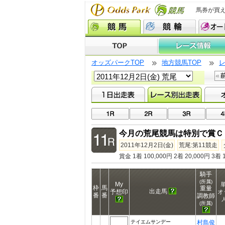
馬券が買
オッズパークTOP
地方競馬TOP
今月の荒尾競馬は特別で賞Ｃ
2011年12月2日(金)
荒尾:第11競走
賞金 1着 100,000円 2着 20,000円 3着 1
騎手
(所属)
My
枠
馬
重量
出走馬
予想印
オ
番
番
調教師
(所属)
テイエムサンデー
村島俊