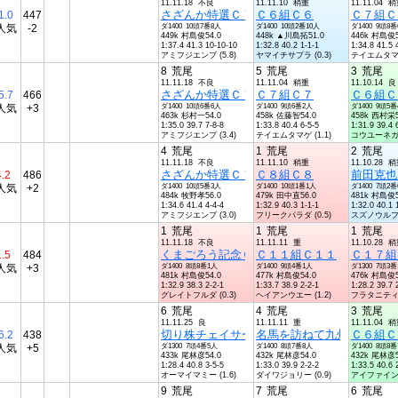
11.11.18 不良
11.11.10 稍重
11.11.04 
さざんか特選Ｃ７組Ｃ７
Ｃ６組Ｃ６
Ｃ７組Ｃ
1.0
447
人気
-2
ダ1400 10頭7番8人
ダ1400 10頭2番10人
ダ1400 9頭8
449k 村島俊54.0
448k ▲川島拓51.0
446k 村島俊5
1:37.4 41.3 10-10-10
1:32.8 40.2 1-1-1
1:34.8 41.5 
アミフジエンブ (5.8)
ヤマイチサプラ (0.3)
テイエムタマゲ 
8
荒尾
5
荒尾
3
荒尾
11.11.18 不良
11.11.04 稍重
11.10.14 良
さざんか特選Ｃ７組Ｃ７
Ｃ７組Ｃ７
Ｃ６組Ｃ
5.7
466
人気
+3
ダ1400 10頭6番6人
ダ1400 9頭6番2人
ダ1400 9頭5
463k 杉村一54.0
458k 佐藤智54.0
458k 西村栄5
1:35.0 39.7 7-8-8
1:33.8 40.4 6-5-5
1:31.9 39.4 
アミフジエンブ (3.4)
テイエムタマゲ (1.1)
コウユーネガイ 
4
荒尾
1
荒尾
2
荒尾
11.11.18 不良
11.11.10 稍重
11.10.28 
さざんか特選Ｃ７組Ｃ７
Ｃ８組Ｃ８
前田克也
4.2
486
人気
+2
ダ1400 10頭5番3人
ダ1400 10頭1番1人
ダ1400 7頭2
484k 牧野孝56.0
479k 田中直56.0
481k 村島俊5
1:34.6 41.4 4-4-4
1:32.9 40.3 1-1-1
1:32.0 40.1 
アミフジエンブ (3.0)
フリークパラダ (0.5)
スズノウルフ (
1
荒尾
1
荒尾
1
荒尾
11.11.18 不良
11.11.11 重
11.10.28 
くまごろう記念Ｃ９組Ｃ９
Ｃ１１組Ｃ１１
Ｃ１７組
1.5
484
人気
+3
ダ1400 8頭8番1人
ダ1400 9頭4番1人
ダ1300 7頭3
481k 村島俊54.0
477k 村島俊54.0
476k 村島俊5
1:32.9 38.3 2-2-1
1:33.7 38.9 2-2-1
1:28.2 39.7 
グレイトフルダ (0.3)
ヘイアンウエー (1.2)
フラタニティ (
6
荒尾
4
荒尾
3
荒尾
11.11.25 良
11.11.11 重
11.11.04 
切り株チェイサー杯Ｃ６組Ｃ６
名馬を訪ねて九州遠征ＵＩ
Ｃ６組Ｃ
6.2
438
人気
+5
ダ1300 7頭4番5人
ダ1400 8頭7番8人
ダ1400 8頭8
433k 尾林彦54.0
432k 尾林彦54.0
432k 尾林彦5
1:28.4 40.8 3-5-5
1:33.0 39.9 2-2-2
1:33.5 40.6 
オーマイマミー (1.6)
ダイワジョリー (0.9)
アイファインバ 
9
荒尾
7
荒尾
6
荒尾