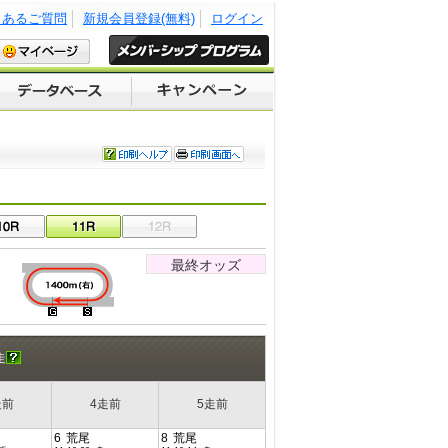
くあるご質問
新規会員登録(無料)
ログイン
最終オッズ
走
走前
4走前
5走前
6
荒尾
8
荒尾