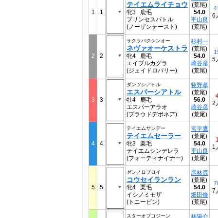
テイエムライチョウ
(荒尾)
4
1
1
牝3 鹿毛
54.0
6
プリンセスバトル
平山良
(ノーザンテースト)
(荒尾)
サクラバクシンオー
杉村一
ネヴァオーケストラ
(荒尾)
1
2
2
牝4 鹿毛
54.0
5
エイブルカグラ
崎谷彦
(ジェイドロバリー)
(荒尾)
ダンツシアトル
牧野孝
エスパーシアトル
(荒尾)
3
3
牡4 鹿毛
56.0
2
エスパーアラオ
崎谷彦
(プラウドデボネア)
(荒尾)
テイエムサンデー
宮平鷹
テイエムセーラー
(荒尾)
4
4
牝3 栗毛
54.0
1
テイエムシンデレラ
平山良
(フォーティナイナー)
(荒尾)
ゼンノロブロイ
尾林彦
コウセイランラン
(荒尾)
7
5
5
牝4 栗毛
54.0
7
イシノミモザ
畑田修
(トニービン)
(荒尾)
スターオブコジーン
林陽介