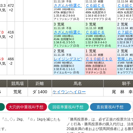
11.11.18 不良
11.11.10 稍重
11.11.04 
さざんか特選Ｃ７組Ｃ７
Ｃ６組Ｃ６
Ｃ６組Ｃ
3.3
472
人気
+2
ダ1400 10頭4番10人
ダ1400 10頭1番9人
ダ1400 8頭2
470k 林陽介56.0
466k 松島慧56.0
462k 松島慧5
1:35.8 40.2 8-9-9
1:34.9 40.9 9-9-7
1:34.3 40.8 
アミフジエンブ (4.2)
ヤマイチサプラ (2.4)
アイファインバ 
3
荒尾
3
荒尾
2
荒尾
11.11.18 不良
11.11.10 稍重
11.11.04 
さざんか特選Ｃ７組Ｃ７
Ｃ６組Ｃ６
Ｃ７組Ｃ
7.0
416
人気
+2
ダ1400 10頭2番4人
ダ1400 10頭4番3人
ダ1400 9頭2
414k 吉田隆54.0
413k 吉田隆54.0
415k 吉田隆5
1:34.6 41.3 5-5-5
1:32.9 39.9 4-4-3
1:32.8 39.7 
アミフジエンブ (3.0)
ヤマイチサプラ (0.4)
テイエムタマゲ 
2
荒尾
1
荒尾
2
荒尾
11.11.18 不良
11.11.10 稍重
11.10.28 
レイジングスピリッツ！杯Ｃ８組Ｃ８
Ｃ１０組Ｃ１０
荒尾ふれ
5.9
466
人気
-2
ダ1400 9頭4番3人
ダ1400 9頭1番2人
ダ1400 7頭5
468k 吉田隆54.0
468k 吉田隆54.0
469k 佐藤智5
1:32.8 41.1 1-1-1
1:33.2 40.2 1-1-1
1:32.7 40.6 
テイエムモーレ (0.6)
マオチャン (1.3)
キョウワブリッ 
競馬場
距離
馬名
騎手
5
荒尾
ダ 1400
ケイウンヘイロー
尾 林 幸
大穴的中重視AI予想
回収率重視AI予想
直前重視AI予想
△, ◇』2kg、『☆』1kgを減じたも
「勝馬投票券」は、必ず正規の投票方法
ノミ行為・勝馬投票券の購入代行は、法
ます。
20歳未満の者および競馬関係者による勝