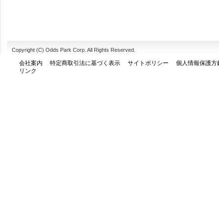
Copyright (C) Odds Park Corp. All Rights Reserved.
会社案内
特定商取引法に基づく表示
サイトポリシー
個人情報保護方
リンク