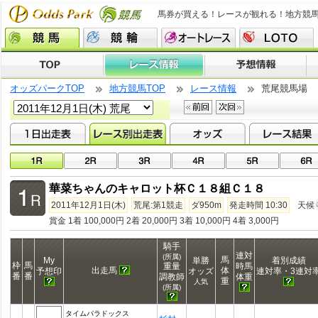
馬券が買える！レースが観れる！地方競
オッズパークTOP
地方競馬TOP
レース情報
荒尾競馬場
華菜ちゃんのキャロット杯Ｃ１８組Ｃ１８
2011年12月1日(木)
荒尾:第1競走
ダ950m
発走時間 10:30
天候
賞金 1着 100,000円 2着 20,000円 3着 10,000円 4着 3,000円
騎手
連対
(所属)
馬
My
単勝
着別成績
枠
馬
重量
時馬
出走馬
体
予想印
オッズ
連対率・3連対
番
番
調教師
体重
重
人気
(所属)
タイムパラドックス