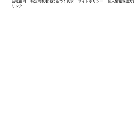
会社案内
特定商取引法に基づく表示
サイトポリシー
個人情報保護方
リンク