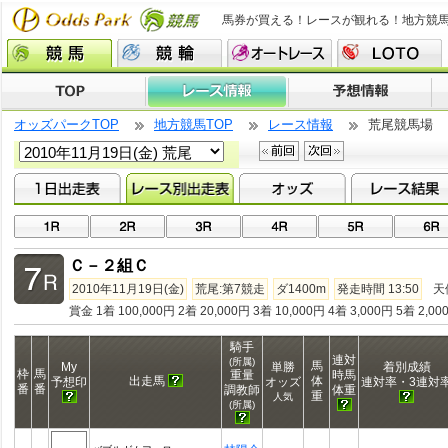
馬券が買える！レースが観れる！地方競
オッズパークTOP
地方競馬TOP
レース情報
荒尾競馬場
Ｃ－２組Ｃ
2010年11月19日(金)
荒尾:第7競走
ダ1400m
発走時間 13:50
天
賞金 1着 100,000円 2着 20,000円 3着 10,000円 4着 3,000円 5着 2,00
騎手
連対
(所属)
馬
My
単勝
着別成績
枠
馬
重量
時馬
出走馬
体
予想印
オッズ
連対率・3連対
番
番
調教師
体重
重
人気
(所属)