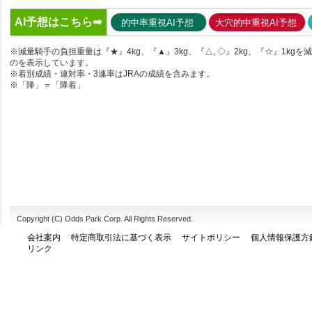
AI予想はこちら➡
的中率重視AI予想
大穴的中重視AI予想
※減量騎手の負担重量は『★』4kg、『▲』3kg、『△, ◇』2kg、『☆』1kgを
のを表示しています。
※着別成績・連対率・3連率はJRAの成績を含みます。
※「降」＝「降着」
Copyright (C) Odds Park Corp. All Rights Reserved.
会社案内
特定商取引法に基づく表示
サイトポリシー
個人情報保護方
リンク