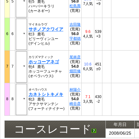
5
5
56.0
牡5 鹿毛
7人気
+9
松島壽
ハーバーキラリ
(荒尾)
(カーネギー)
吉田隆
マイネルラヴ
サチノアクワイア
(荒尾)
9.6
539
6
6
56.0
牡3 鹿毛
4人気
+3
宇都徳
ビリーヴィンユー
(荒尾)
(デインヒル)
尾林彦
カリズマティック
ホッコーアネゴ
(荒尾)
10.6
451
7
7
54.0
牝4 鹿毛
6人気
±0
畑田修
ホッコーフューチャ
(荒尾)
(オペラハウス)
林陽介
オペラハウス
カネトシトキメキ
(荒尾)
7.1
430
8
8
54.0
牝3 鹿毛
3人気
-2
崎谷彦
アサクサマンテン
(荒尾)
(フォーティナイナー)
年月日
コースレコード
2008/06/25