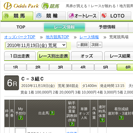
馬券が買える！レースが観れる！地方競
オッズパークTOP
地方競馬TOP
レース情報
荒尾競馬場
Ｃ－３組Ｃ
2010年11月19日(金)
荒尾:第6競走
ダ1400m
発走時間 13:15
天
賞金 1着 100,000円 2着 20,000円 3着 10,000円 4着 3,000円 5着 2,00
騎手
連対
(所属)
馬
My
単勝
着別成績
枠
馬
重量
時馬
出走馬
体
予想印
オッズ
連対率・3連対
番
番
調教師
体重
重
人気
(所属)