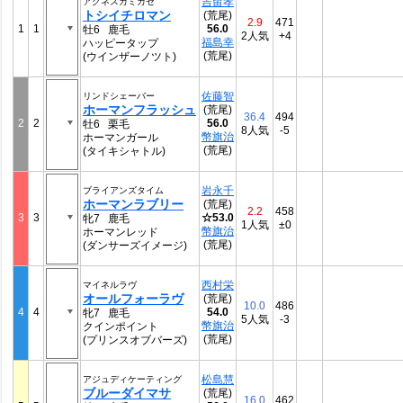
吉留孝
アグネスカミカゼ
トシイチロマン
(荒尾)
2.9
471
1
1
56.0
牡6 鹿毛
2人気
+4
福島幸
ハッピータップ
(荒尾)
(ウインザーノツト)
佐藤智
リンドシェーバー
ホーマンフラッシュ
(荒尾)
36.4
494
2
2
56.0
牡6 栗毛
8人気
-5
幣旗治
ホーマンガール
(荒尾)
(タイキシャトル)
岩永千
ブライアンズタイム
ホーマンラブリー
(荒尾)
2.2
458
3
3
☆53.0
牝7 鹿毛
1人気
±0
幣旗治
ホーマンレッド
(荒尾)
(ダンサーズイメージ)
西村栄
マイネルラヴ
オールフォーラヴ
(荒尾)
10.0
486
4
4
54.0
牝7 鹿毛
5人気
-3
幣旗治
クインポイント
(荒尾)
(プリンスオブバーズ)
松島慧
アジュディケーティング
ブルーダイマサ
(荒尾)
16.0
462