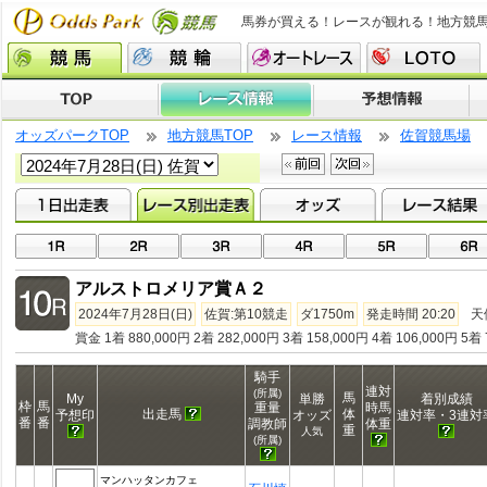
馬券が買える！レースが観れる！地方競
オッズパークTOP
地方競馬TOP
レース情報
佐賀競馬場
アルストロメリア賞Ａ２
2024年7月28日(日)
佐賀:第10競走
ダ1750m
発走時間 20:20
天
賞金 1着 880,000円 2着 282,000円 3着 158,000円 4着 106,000円 5着 
騎手
連対
(所属)
馬
My
単勝
着別成績
枠
馬
重量
時馬
出走馬
体
予想印
オッズ
連対率・3連対
番
番
調教師
体重
重
人気
(所属)
マンハッタンカフェ