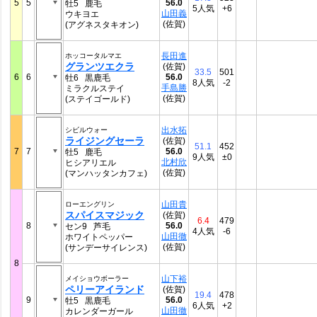
5
5
56.0
牡5 鹿毛
5人気
+6
山田義
ウキヨエ
(佐賀)
(アグネスタキオン)
長田進
ホッコータルマエ
グランツエクラ
(佐賀)
33.5
501
6
6
56.0
牡6 黒鹿毛
8人気
-2
手島勝
ミラクルステイ
(佐賀)
(ステイゴールド)
出水拓
シビルウォー
ライジングセーラ
(佐賀)
51.1
452
7
7
56.0
牡5 鹿毛
9人気
±0
北村欣
ヒシアリエル
(佐賀)
(マンハッタンカフェ)
山田貴
ローエングリン
スパイスマジック
(佐賀)
6.4
479
8
56.0
セン9 芦毛
4人気
-6
山田徹
ホワイトペッパー
(佐賀)
(サンデーサイレンス)
8
山下裕
メイショウボーラー
ペリーアイランド
(佐賀)
19.4
478
9
56.0
牡5 黒鹿毛
6人気
+2
山田徹
カレンダーガール