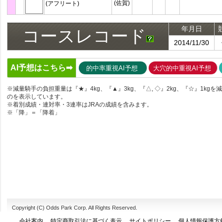
(佐賀)
(アフリート)
年月日
コースレコード
2014/11/30
AI予想はこちら➡
的中率重視AI予想
大穴的中重視AI予想
※減量騎手の負担重量は『★』4kg、『▲』3kg、『△, ◇』2kg、『☆』1kgを
のを表示しています。
※着別成績・連対率・3連率はJRAの成績を含みます。
※「降」＝「降着」
Copyright (C) Odds Park Corp. All Rights Reserved.
会社案内
特定商取引法に基づく表示
サイトポリシー
個人情報保護方