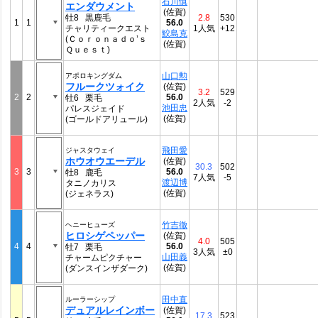
石川慎
エンダウメント
(佐賀)
牡8 黒鹿毛
2.8
530
1
1
56.0
チャリティークエスト
1人気
+12
鮫島克
(Ｃｏｒｏｎａｄｏ’ｓ
(佐賀)
Ｑｕｅｓｔ)
山口勲
アポロキングダム
フルークツォイク
(佐賀)
3.2
529
2
2
56.0
牡6 栗毛
2人気
-2
池田忠
パレスジェイド
(佐賀)
(ゴールドアリュール)
飛田愛
ジャスタウェイ
ホウオウエーデル
(佐賀)
30.3
502
3
3
56.0
牡8 鹿毛
7人気
-5
渡辺博
タニノカリス
(佐賀)
(ジェネラス)
竹吉徹
ヘニーヒューズ
ヒロシゲペッパー
(佐賀)
4.0
505
4
4
56.0
牡7 栗毛
3人気
±0
山田義
チャームピクチャー
(佐賀)
(ダンスインザダーク)
田中直
ルーラーシップ
デュアルレインボー
(佐賀)
17.3
523