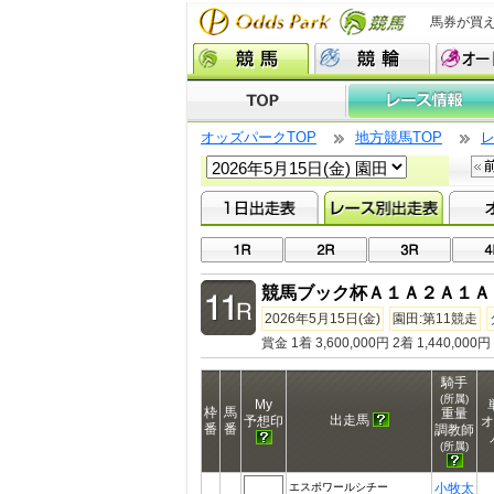
馬券が買
オッズパークTOP
地方競馬TOP
競馬ブック杯Ａ１Ａ２Ａ１Ａ
2026年5月15日(金)
園田:第11競走
賞金 1着 3,600,000円 2着 1,440,000円
騎手
(所属)
My
枠
馬
重量
出走馬
予想印
オ
番
番
調教師
(所属)
エスポワールシチー
小牧太