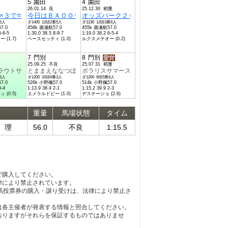
5
園田
4
園田
26.01.14 良
25.12.30 稍重
歳以上特別
特別
×３でちょうどいいＡ１Ａ１４歳以上特別
今日はＢＡＯＯラジオ放送！記念Ａ１Ａ２Ａ１Ａ２４歳以上特別
オッズパーク２０２５杯Ａ１Ａ２Ａ１Ａ２３歳以
番5人
ダ1400 12頭2番5人
ダ1230 12頭3番6人
7.0
458k 廣瀬航57.0
455k 廣瀬航57.0
6-6-5
1:30.0 38.5 8-9-7
1:19.0 38.2 6-5-4
(1.7)
ペースセッティ (1.0)
ルクスメテオー (0.2)
7
門別
8
門別
25.09.25 不良
25.07.31 稍重
上特別
ラウトサーモン応援特別Ａ１Ａ２－１
とままえななつぼし特別Ａ１Ａ２－１
ポラリスサマースプリント〔Ｈ３〕（シャン一般オ
番5人
ダ1200 10頭6番3人
ダ1200 9頭5番6人
7.0
526k 小野楓57.0
514k 小野楓57.0
3-4
1:13.9 38.4 2-1
1:15.2 39.9 2-3
(0.5)
エメラルドビー (1.0)
デステージョ (2.6)
重量
馬場状態
タイム
 理
56.0
不良
1:15.5
で購入してください。
律により禁止されています。
馬投票券の購入・譲り受けは、法律により禁止さ
は各主催者が発表する情報と照合してください。
おりますがそれらを保証するものではありませ