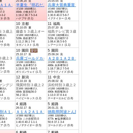
稍重
25.06.20 良
25.05.05 良
１Ａ２４歳以上特別
３歳以上登録馬
Ａ１Ａ２Ａ１Ａ２３歳以上特別
半夏生『明石だこ』特別Ａ１Ａ２Ａ１Ａ２４歳以上特別
兵庫大賞典重賞１４歳以上登録馬
番3人
ダ1230 10頭8番2人
ダ1400 10頭7番5人
7.0
494k 小牧太57.0
497k 田野豊57.0
3-3-2
1:19.2 38.7 5-3-4
1:30.6 40.0 5-6-7
(0.3)
ハナブサ (0.1)
イグナイター (1.4)
10
京都
11
福島
25.10.05 重
25.07.20 良
４歳以上特別
Ｓ３歳上オープン
藤森Ｓ３歳上オープン
福島テレビ賞３歳上オープン
0番13人
ダ1200 16頭15番11人
ダ1150 13頭9番10人
5.0
528k 高杉吏57.0
522k 石川裕57.0
4-4
1:11.2 36.1 7-6
1:08.4 36.5 6-5
(0.9)
タガノミスト (1.8)
シアージスト (1.1)
10
園田
5
園田
25.10.17 良
25.09.24 良
歳以上特別
１Ａ２Ａ１Ａ２３歳以上特別
３歳上３勝クラス
兵庫ゴールドカップ重賞１３歳以上登録馬
Ａ２Ｂ１Ａ２Ｂ１３歳以上特別
番16人
ダ1230 11頭1番8人
ダ1230 12頭9番3人
8.0
487k 永井孝57.0
486k 永井孝59.0
10-9
1:19.8 39.7 8-8-5
1:18.7 38.2 7-5-6
(2.0)
ポリゴンウェイ (1.7)
クラウドノイズ (0.4)
12
新潟
11
中京
稍重
25.10.19 良
25.08.02 良
４歳以上特別
ヤングジョッキーズシリーズファイ３歳上２勝クラス
飛翼特別３歳上２勝クラス
浜松特別３歳上２勝クラス
2番15人
芝1000 18頭4番17人
ダ1200 14頭6番13人
6.0
484k 富田暁56.0
490k 和田竜56.0
4-4
56.2 33.3
1:13.0 37.9 4-4
(1.1)
ベイビーキッス (1.2)
テーオーエルビ (1.8)
4
姫路
5
姫路
26.02.17 良
26.01.21 良
歳以上特別
特別
別Ａ１Ａ１４歳以上特別
Ａ１Ａ２Ａ１Ａ２４歳以上特別
徳島県阿波とん豚特別ＡＢ４歳以上特別
番6人
ダ1500 8頭7番1人
ダ800 12頭5番4人
哲56.0
471k △小谷哲55.0
477k ★塩津璃53.0
1-4-8
1:40.6 40.2 1-1-1
50.6 37.1 3-4
(3.7)
ヒノデテイオー (0.5)
ゴールドボンド (0.8)
6
船橋
7
船橋