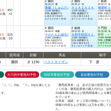
2
園田
2
園田
7
姫路
26.04.15 重
26.03.17 良
26.02.17 良
春暖（しゅんだん）特別Ａ１Ａ２Ａ１Ａ２４
Ａ１Ａ２Ａ１Ａ２４歳以上
播磨町３
5.3
457
ダ1230 9頭4番3人
ダ1230 5頭2番1人
ダ1500 9頭4
4人気
+2
455k 廣瀬航57.0
459k 廣瀬航57.0
456k 川原正5
1:19.0 37.3 6-6-5
1:21.3 38.3 3-3-3
1:39.4 41.0 
ルクスメテオー (0.0)
ダイジョバナイ (0.1)
タガノエスコー 
4
園田
2
姫路
3
門別
26.04.07 稍重
26.03.10 良
25.10.09 良
そのたんお誕生日記念Ａ１Ａ１４歳以上特別
大和牛特別Ａ１Ａ１４歳以
銀聖・ト
3.3
515
ダ1200 9頭3
2人気
-10
ダ1400 12頭8番3人
ダ1400 10頭5番5人
516k 小野楓5
525k 川原正57.0
517k 田野豊57.0
1:14.6 37.4 
1:31.3 38.8 3-3-3
1:32.1 39.9 6-3-3
スペシャルエッ 
サトノルフィア (0.7)
サトノルフィア (0.3)
競馬場
距離
馬名
騎手
9
園田
ダ 1230
ベストタイザン
下 原
大穴的中重視AI予想
回収率重視AI予想
直前重視AI予想
△, ◇』2kg、『☆』1kgを減じたも
「勝馬投票券」は、必ず正規の投票方法
ノミ行為・勝馬投票券の購入代行は、法
ます。
20歳未満の者および競馬関係者による勝
れています。
出馬表・成績・オッズ等の情報について
情報の内容および更新には万全を期して
ん。