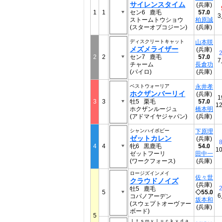
サイレンスタイム
(兵庫)
1
1
セン6 鹿毛
57.0
ストームトウショウ
柏原誠
(スターオブコジーン)
(兵庫)
ディスクリートキャット
山本咲
メズメライザー
(兵庫)
2
2
2
セン7 鹿毛
57.0
チャーム
長倉功
(パイロ)
(兵庫)
ベストウォーリア
永井孝
ホクザンバーリイ
(兵庫)
1
3
3
牡5 栗毛
57.0
1
ホクザンルージュ
橋本明
(アドマイヤジャパン)
(兵庫)
シャンハイボビー
下原理
ゼットカレン
(兵庫)
8
4
4
牝6 黒鹿毛
54.0
1
ゼットフーリ
田中一
(ワークフォース)
(兵庫)
ロージズインメイ
佐々世
クラウドノイズ
(兵庫)
2
牡5 鹿毛
5
◇55.0
コパノアーデン
坂本和
(スウェプトオーヴァー
(兵庫)
ボード)
5
Ｉｔｓｍｙｌｕｃｋｙｄａ