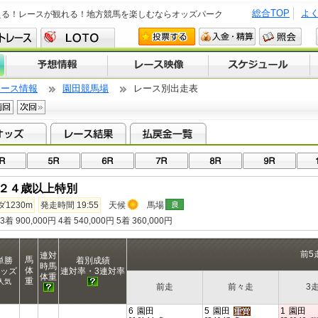
総合TOP
よ
える！レースが観れる！地方競馬を楽しむならオッズパーク
レース情報
園田競馬場
レース別出走表
２４歳以上特別
ダ1230m
発走時間 19:55
天候
馬場
 3着 900,000円 4着 540,000円 5着 360,000円
前5
連対
馬
単勝
着別成績
時馬
体
ッズ
連対率・3連対率
体重
重
人気
前走
前々走
3
6
園田
5
園田
1
園田