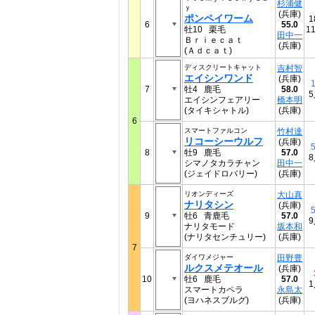
杉浦健
ｙ
(兵庫)
ポンペイワーム
1
6
55.0
牡10 栗毛
1
田中一
Ｂｒｉｅｃａｔ
(兵庫)
(Ａｄｃａｔ)
ディスクリートキャット
吉村智
エイシンワンド
(兵庫)
1
7
牡4 鹿毛
58.0
エイシンフェアリー
橋本明
(タイキシャトル)
(兵庫)
6
スマートファルコン
竹村達
リコーシーウルフ
(兵庫)
5
8
牡9 鹿毛
57.0
シマノタカラチャン
田中一
(ジェイドロバリー)
(兵庫)
リオンディーズ
大山真
ナリタシン
(兵庫)
5
9
牡6 青鹿毛
57.0
ナリタモード
坂本和
(ナリタセンチュリー)
(兵庫)
7
ダイワメジャー
田野豊
ルクスメテオール
(兵庫)
10
牡6 鹿毛
57.0
スマートカペラ
永島太
(ヨハネスブルグ)
(兵庫)