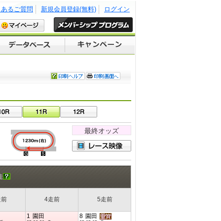
くあるご質問
新規会員登録(無料)
ログイン
最終オッズ
走
走前
4走前
5走前
1
園田
8
園田