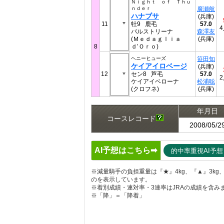
Ｎｉｇｈｔ ｏｆ Ｔｈｕ
ｎｄｅｒ
廣瀬航
ハナブサ
(兵庫)
11
牡9 鹿毛
57.0
パルストリーナ
森澤友
(Ｍｅｄａｇｌｉａ
(兵庫)
8
ｄ’Ｏｒｏ)
ヘニーヒューズ
笹田知
ケイアイロベージ
(兵庫)
12
セン8 芦毛
57.0
ケイアイベローナ
松浦聡
(クロフネ)
(兵庫)
年月日
コースレコード
2008/05/2
AI予想はこちら➡
的中率重視AI予想
※減量騎手の負担重量は『★』4kg、『▲』3kg、『
のを表示しています。
※着別成績・連対率・3連率はJRAの成績を含み
※「降」＝「降着」