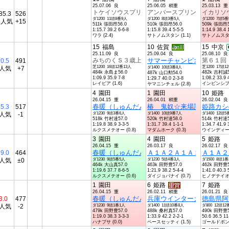
25.07.06 良
25.06.05 稍重
25.03.13 重
トケイソウスプリントＢ１選抜馬
アンバースプリントＢ１選抜
イカリソ
85.3
526
ダ1200 11頭8番9人
ダ1200 8頭3番5人
ダ1200 7頭5
1人気
+15
511k 張田昂56.0
510k 張田昂56.0
509k 張田昂5
1:15.7 39.2 6-6-8
1:15.8 39.4 5-5-5
1:14.9 38.4 
ワラ (2.4)
サトノムスタン (1.1)
サトノムスタン 
15
福島
10
佐賀
15
中京
25.11.09 良
25.09.04 良
25.08.10 良
みちのくＳ３歳上オープン
サマーチャンピオン（Ｊｐ
第６１回
0.5
491
芝1200 16頭12番13人
芝1200 17頭1
5人気
+7
ダ1400 10頭3番8人
484k 永島ま56.0
482k 吉村誠5
487k 山口勲54.0
1:09.9 35.9 7-8
1:08.2 33.9 
1:29.7 40.0 2-3-8
レイピア (1.6)
インビンシブル 
ヤマニンチェル (2.8)
4
園田
1
園田
10
姫路
26.04.15 重
26.04.01 稍重
26.02.04 良
春暖（しゅんだん）特別Ａ１Ａ２Ａ１Ａ２４
椿 鬼奴☆来場記念Ａ２Ｂ
姫路カシ
5.3
517
8人気
-1
ダ1230 9頭3番6人
ダ1400 10頭9番7人
ダ1400 12頭5
518k 竹村達57.0
520k 竹村達58.0
514k 竹村達5
1:19.8 38.9 3-3-5
1:31.7 39.4 1-1-1
1:34.7 41.9 
ルクスメテオー (0.8)
マダムホーク (0.3)
ウインディーパ 
3
園田
4
園田
5
姫路
26.04.15 重
26.03.17 良
26.02.17 良
春暖（しゅんだん）特別Ａ１Ａ２Ａ１Ａ２４
Ａ１Ａ２Ａ１Ａ２４歳以上
Ａ１Ａ２
9.0
464
9人気
±0
ダ1230 9頭5番5人
ダ1230 5頭4番3人
ダ1500 8頭1
464k 大山真57.0
463k 田野豊57.0
462k 田野豊5
1:19.6 37.7 8-6-5
1:21.9 38.2 5-4-4
1:41.0 40.3 
ルクスメテオー (0.6)
ダイジョバナイ (0.7)
ヒノデテイオー 
1
園田
6
姫路
7
姫路
26.04.15 重
26.02.11 稍重
26.01.21 良
春暖（しゅんだん）特別Ａ１Ａ２Ａ１Ａ２４
兵庫ウインターカップ重賞
徳島県阿
3.0
477
1人気
-2
ダ1230 9頭1番1人
ダ1400 11頭10番8人
ダ800 12頭12
479k 田野豊57.0
488k 桑村真57.0
490k 田野豊5
1:19.0 38.3 3-3-3
1:33.9 42.2 2-2-1
50.6 36.5 11
ハナブサ (0.0)
ペースセッティ (1.5)
ゴールドボンド 