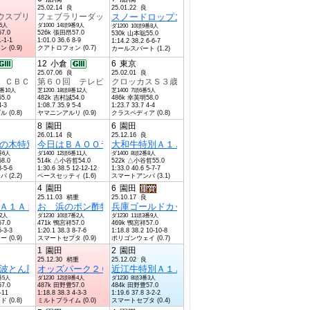
25.02.14 良
25.01.22 良
馬
ウスプリントＢ１Ｂ２選抜馬
フェブラリーダッシュＢ１以下選抜馬
スノードロップスプリントＡ２以下選抜馬
番5人
ダ1000 14頭9番9人
ダ1200 10頭9番8人
7.0
526k 張田昂57.0
530k 山本聡55.0
1-1-1
1:01.0 36.6 8-9
1:14.2 38.2 6-6-7
(0.9)
クアトロフォン (0.7)
カールスバート (1.2)
12
小倉
6
東京
25.07.06 良
25.02.01 良
ｎ３）オープン
 ＣＢＣ賞３歳上オープン
第６０回 テレビ西日本賞北九州記念３歳上オープン
クロッカスＳ３歳オープン
2番10人
芝1200 18頭8番12人
芝1400 7頭6番5人
5.0
482k 吉村誠54.0
486k 幸英明58.0
4-3
1:08.7 35.9 5-4
1:23.7 33.7 4-4
(0.8)
ヤマニンアルリ (0.9)
クラスペディア (0.8)
8
園田
6
園田
26.01.14 良
25.12.16 良
歳以上特別
１Ａ２Ｂ１４歳以上特別
の木特別Ａ２Ｂ１Ａ２Ｂ１４歳以上特別
今日はＢＡＯＯラジオ放送！記念Ａ１Ａ２Ａ１Ａ２４歳以上特別
大和牛特別Ａ１Ａ１３歳以上特別
番6人
ダ1400 12頭6番11人
ダ1400 8頭2番8人
8.0
514k △小谷哲54.0
522k △小谷哲55.0
3-5-6
1:30.6 38.5 12-12-12
1:33.0 40.6 5-7-7
(2.2)
ペースセッティ (1.6)
スマートアンバ (3.1)
4
園田
6
園田
25.11.03 稍重
25.10.17 良
歳以上特別
特別
Ａ１Ａ２４歳以上特別
おゝ浜のポン酢特別Ａ１Ａ２Ａ１Ａ２３歳以上特別
兵庫ゴールドカップ重賞１３歳以上登録馬
番2人
ダ1230 10頭7番2人
ダ1230 11頭3番9人
7.0
471k 鴨宮祥57.0
469k 鴨宮祥57.0
5-3-3
1:20.1 38.3 8-7-6
1:18.8 38.2 10-10-8
(0.9)
スマートセプタ (0.9)
ポリゴンウェイ (0.7)
1
園田
2
園田
25.12.30 稍重
25.12.02 良
歳以上特別
１４歳以上登録馬
波とん豚特別ＡＢ４歳以上特別
オッズパーク２０２５杯Ａ１Ａ２Ａ１Ａ２３歳以上特別
近江牛特別Ａ１Ａ２Ａ１Ａ２３歳以上特別
番5人
ダ1230 12頭8番4人
ダ1230 8頭3番3人
7.0
487k 田野豊57.0
484k 田野豊57.0
-11
1:18.8 38.3 4-3-3
1:19.6 37.8 3-2-2
(0.8)
ミルトプライム (0.0)
スマートセプタ (0.4)