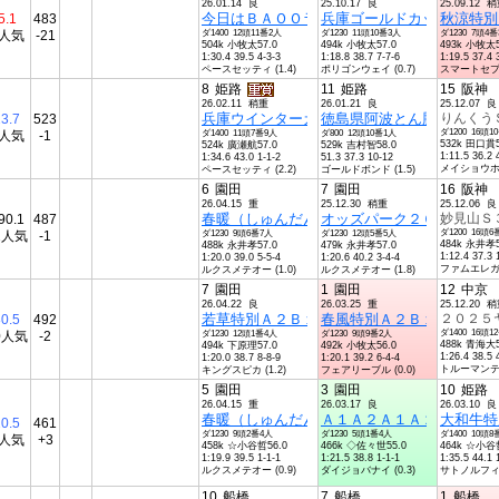
26.01.14 良
25.10.17 良
25.09.12 
今日はＢＡＯＯラジオ放送！記念Ａ１Ａ２Ａ
兵庫ゴールドカップ重賞１
秋涼特別
5.1
483
3人気
-21
ダ1400 12頭11番2人
ダ1230 11頭10番3人
ダ1230 7頭4
504k 小牧太57.0
494k 小牧太57.0
493k 小牧太5
1:30.4 39.5 4-3-3
1:18.8 38.7 7-7-6
1:19.5 37.4 
ペースセッティ (1.4)
ポリゴンウェイ (0.7)
スマートセプタ 
8
姫路
11
姫路
15
阪神
26.02.11 稍重
26.01.21 良
25.12.07 良
兵庫ウインターカップ重賞１４歳以上登録馬
徳島県阿波とん豚特別ＡＢ
りんくう
3.7
523
ダ1200 16頭1
7人気
-1
ダ1400 11頭7番9人
ダ800 12頭10番1人
532k 田口貫5
524k 廣瀬航57.0
529k 吉村智58.0
1:11.5 36.2 
1:34.6 43.0 1-1-2
51.3 37.3 10-12
メイショウホウ 
ペースセッティ (2.2)
ゴールドボンド (1.5)
6
園田
7
園田
16
阪神
26.04.15 重
25.12.30 稍重
25.12.06 良
春暖（しゅんだん）特別Ａ１Ａ２Ａ１Ａ２４
オッズパーク２０２５杯Ａ
妙見山Ｓ
90.1
487
ダ1200 16頭6
2人気
-1
ダ1230 9頭6番7人
ダ1230 12頭5番5人
484k 永井孝5
488k 永井孝57.0
479k 永井孝57.0
1:12.4 37.3 
1:20.0 39.0 5-5-4
1:20.6 40.2 3-4-4
ファムエレガン 
ルクスメテオー (1.0)
ルクスメテオー (1.8)
7
園田
1
園田
12
中京
26.04.22 良
26.03.25 重
25.12.20 
若草特別Ａ２Ｂ１Ａ２Ｂ１４歳以上特別
春風特別Ａ２Ｂ１Ａ２Ｂ１
２０２５
0.5
492
ダ1400 16頭1
0人気
-2
ダ1230 12頭1番4人
ダ1230 9頭9番2人
488k 青海大5
494k 下原理57.0
492k 小牧太56.0
1:26.4 38.5 
1:20.0 38.7 8-8-9
1:20.1 39.2 6-4-4
トルーマンテソ 
キングスピカ (1.2)
フェアリーブル (0.0)
5
園田
3
園田
10
姫路
26.04.15 重
26.03.17 良
26.03.10 良
春暖（しゅんだん）特別Ａ１Ａ２Ａ１Ａ２４
Ａ１Ａ２Ａ１Ａ２４歳以上
大和牛特
0.5
461
ダ1230 9頭2番4人
ダ1230 5頭1番4人
ダ1400 10頭8
6人気
+3
458k ☆小谷哲56.0
466k ◇佐々世55.0
464k ☆小谷
1:19.9 39.5 1-1-1
1:21.5 38.8 1-1-1
1:35.5 44.1 
ルクスメテオー (0.9)
ダイジョバナイ (0.3)
サトノルフィア 
10
船橋
7
船橋
1
船橋