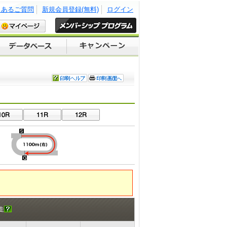
くあるご質問
新規会員登録(無料)
ログイン
走