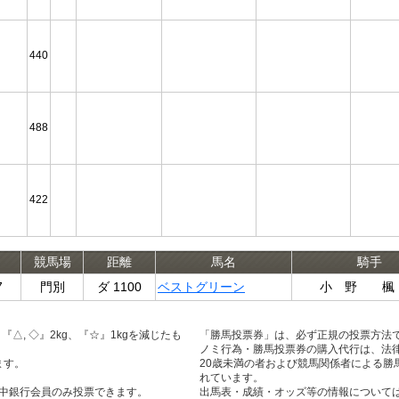
440
488
422
競馬場
距離
馬名
騎手
7
門別
ダ 1100
ベストグリーン
小 野 楓
△, ◇』2kg、『☆』1kgを減じたも
「勝馬投票券」は、必ず正規の投票方法
ノミ行為・勝馬投票券の購入代行は、法
ます。
20歳未満の者および競馬関係者による勝
れています。
中銀行会員のみ投票できます。
出馬表・成績・オッズ等の情報について