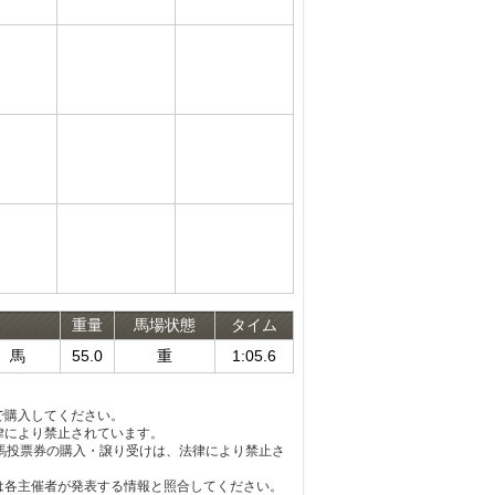
重量
馬場状態
タイム
 馬
55.0
重
1:05.6
で購入してください。
律により禁止されています。
馬投票券の購入・譲り受けは、法律により禁止さ
は各主催者が発表する情報と照合してください。