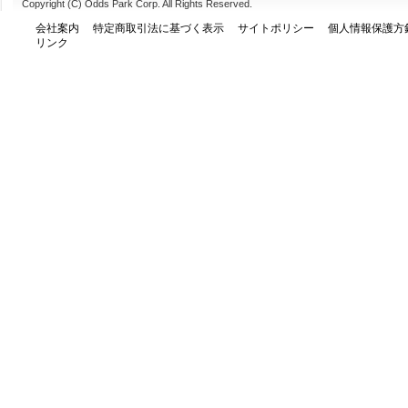
Copyright (C) Odds Park Corp. All Rights Reserved.
会社案内
特定商取引法に基づく表示
サイトポリシー
個人情報保護方
リンク