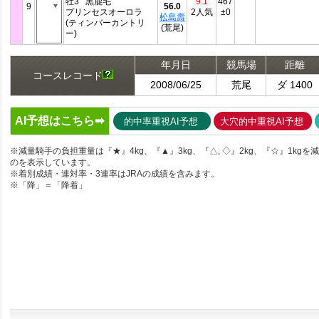
牡3 黒鹿毛
9.1
467
9
56.0
プリンセスオーロラ
2人気
±0
松島壽
(ティンバーカントリ
(荒尾)
ー)
年月日
競馬場
距離
コースレコード
2008/06/25
荒尾
ダ 1400
AI予想はこちら➡
的中率重視AI予想
大穴的中重視AI予想
※減量騎手の負担重量は『★』4kg、『▲』3kg、『△, ◇』2kg、『☆』1kgを
のを表示しています。
※着別成績・連対率・3連率はJRAの成績を含みます。
※「降」＝「降着」