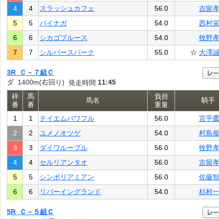
4
4
スラッシュカフェ
56.0
吉留
5
5
パイナガ
54.0
西村
6
6
シカゴブルース
54.0
牧野
7
7
シルバースパーク
55.0
☆
大澤
3R Ｃ－７組Ｃ
ダ 1400m(右回り)
11:45
発走時間
枠
馬
負担
馬名
騎手
番
番
重量
1
1
テイエムパワフル
56.0
宮平
2
2
ユメノオツゲ
54.0
村島
3
3
ダイワルーブル
56.0
牧野
4
4
セルリアンタオ
56.0
吉留
5
5
シンボリアミアン
56.0
佐藤
6
6
リバーイングランド
54.0
杉村
5R Ｃ－５組Ｃ