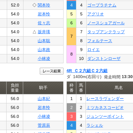
52.0
◇
関本玲
4
4
ゴープラチナム
54.0
岩本怜
5
5
アグリオ
54.0
佐々志
6
6
ノースショアガール
54.0
△
坂井瑛
7
タップアンクラップ
7
54.0
山本聡
8
フォルテース
54.0
山本政
9
ロイエ
8
54.0
小林凌
10
ダンストンローザ
4R Ｃ２六組Ｃ２六組
ダ 1400m(右回り)
13:30
発走時間
負担
枠
馬
騎手
馬名
重量
番
番
56.0
山本紀
1
1
レースラヴェンダー
56.0
岩本怜
2
2
ミツカネスコーピオ
56.0
小林凌
3
3
ジュンツーポイント
56.0
菅原辰
4
4
ラシェル