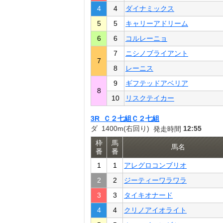
4
4
ダイナミックス
5
5
キャリーアドリーム
6
6
コルレーニョ
7
ニシノブライアント
7
8
レーニス
9
ギフテッドアベリア
8
10
リスクテイカー
3R Ｃ２七組Ｃ２七組
ダ 1400m(右回り)
12:55
発走時間
枠
馬
馬名
番
番
1
1
アレグロコンブリオ
2
2
ジーティーワラワラ
3
3
タイキオナード
4
4
クリノアイオライト