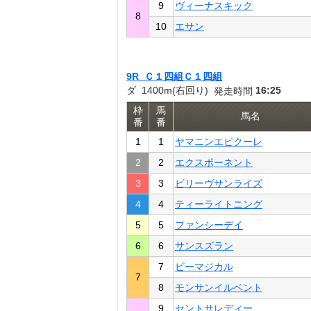
9
ヴィーナスキック
8
10
エサン
9R Ｃ１四組Ｃ１四組
ダ 1400m(右回り)
16:25
発走時間
枠
馬
馬名
番
番
1
1
ヤマニンエピクーレ
2
2
エクスポーネント
3
3
ビリーヴサンライズ
4
4
ティーライトニング
5
5
ファンシーデイ
6
6
サンスズラン
7
ビーマジカル
7
8
モンサンイルベント
9
セントサレディー