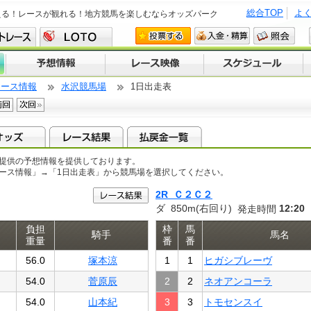
総合TOP
よ
える！レースが観れる！地方競馬を楽しむならオッズパーク
レース情報
水沢競馬場
1日出走表
提供の予想情報を提供しております。
レース情報」→「1日出走表」から競馬場を選択してください。
2R Ｃ２Ｃ２
ダ 850m(右回り)
12:20
発走時間
負担
枠
馬
騎手
馬名
重量
番
番
56.0
塚本涼
1
1
ヒガシブレーヴ
54.0
菅原辰
2
2
ネオアンコーラ
54.0
山本紀
3
3
トモセンスイ