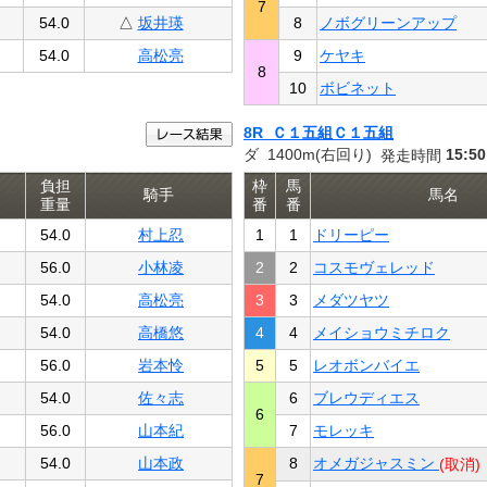
7
54.0
△
坂井瑛
8
ノボグリーンアップ
54.0
高松亮
9
ケヤキ
8
10
ボビネット
8R Ｃ１五組Ｃ１五組
ダ 1400m(右回り)
15:50
発走時間
負担
枠
馬
騎手
馬名
重量
番
番
54.0
村上忍
1
1
ドリーピー
56.0
小林凌
2
2
コスモヴェレッド
54.0
高松亮
3
3
メダツヤツ
54.0
高橋悠
4
4
メイショウミチロク
56.0
岩本怜
5
5
レオボンバイエ
54.0
佐々志
6
ブレウディエス
6
56.0
山本紀
7
モレッキ
54.0
山本政
8
オメガジャスミン
(取消)
7