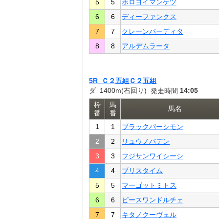
5
5
ホロヨイマンゲツ
6
6
ディーファンクス
7
7
クレーンパーディタ
8
8
アルデムラータ
5R Ｃ２五組Ｃ２五組
ダ 1400m(右回り)
14:05
発走時間
枠
馬
馬名
番
番
1
1
ブラックパーシモン
2
2
リュウノバデン
3
3
フジサンワイシーシ
4
4
ブリスタイム
5
5
マーゴットミトス
6
6
ピースワンドルチェ
7
7
キタノクーヴェル