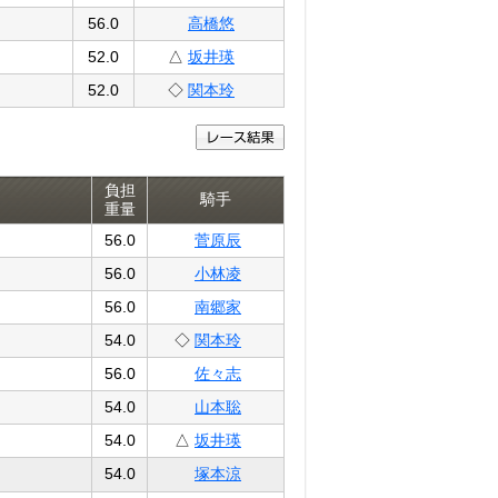
56.0
高橋悠
52.0
△
坂井瑛
52.0
◇
関本玲
負担
騎手
重量
56.0
菅原辰
56.0
小林凌
56.0
南郷家
54.0
◇
関本玲
56.0
佐々志
54.0
山本聡
54.0
△
坂井瑛
54.0
塚本涼