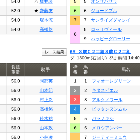
54.0
△
坂井瑛
5
5
オンザバサラ
52.0
★
齋藤友
6
6
ジョードプル
54.0
塚本涼
7
7
サンライズダマシイ
54.0
高橋悠
8
ロッサヴィール
8
9
ハッピーグローリー
6R ３歳Ｃ２二組３歳Ｃ２二組
ダ 1300m(右回り)
14:40
発走時間
負担
枠
馬
騎手
馬名
重量
番
番
56.0
阿部英
1
1
フィオーレグリーン
56.0
山本紀
2
2
キタスピエル
56.0
村上忍
3
3
アルクノワール
56.0
高橋悠
4
4
ピッタンヌンムル
56.0
鈴木祐
5
5
バラノキシ
56.0
山本政
6
6
メロウアンバー
56.0
小林凌
7
ジーティーミュウ