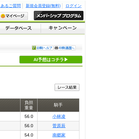
くあるご質問
新規会員登録(無料)
ログイン
AI予想はコチラ▶
負担
騎手
重量
56.0
小林凌
56.0
菅原辰
54.0
南郷家