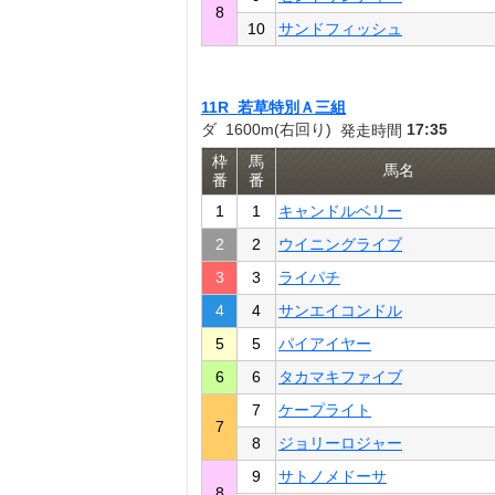
8
10
サンドフィッシュ
11R 若草特別Ａ三組
ダ 1600m(右回り)
17:35
発走時間
枠
馬
馬名
番
番
1
1
キャンドルベリー
2
2
ウイニングライブ
3
3
ライパチ
4
4
サンエイコンドル
5
5
パイアイヤー
6
6
タカマキファイブ
7
ケープライト
7
8
ジョリーロジャー
9
サトノメドーサ
8