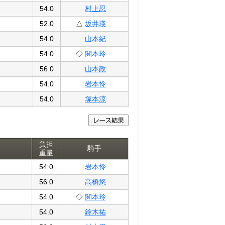
54.0
村上忍
52.0
△
坂井瑛
54.0
山本紀
54.0
◇
関本玲
56.0
山本政
54.0
岩本怜
54.0
塚本涼
負担
騎手
重量
54.0
岩本怜
56.0
高橋悠
54.0
◇
関本玲
54.0
鈴木祐