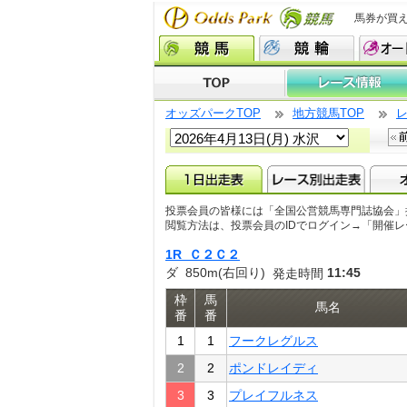
馬券が買
オッズパークTOP
地方競馬TOP
投票会員の皆様には「全国公営競馬専門誌協会」
閲覧方法は、投票会員のIDでログイン→「開催
1R Ｃ２Ｃ２
ダ 850m(右回り)
11:45
発走時間
枠
馬
馬名
番
番
1
1
フークレグルス
2
2
ポンドレイディ
3
3
プレイフルネス