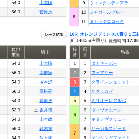
54.0
山本聡
9
ウィンクルティアラ
56.0
菅原辰
10
シャガールブルー
8
11
タカラクロロック
10R オレンジプリンセス賞Ｃ１三
ダ 1400m(右回り)
17:00
発走時間
負担
枠
馬
騎手
馬名
重量
番
番
54.0
山本聡
1
1
タナキーボー
56.0
南郷家
2
2
フェアリー
54.0
塚本涼
3
3
クラインシュミット
56.0
高松亮
4
4
サクラカゼ
54.0
菅原辰
5
5
ミリオーレアルバ
52.0
△
坂井瑛
6
ヴィヴァムーン
6
54.0
山本政
7
キタノヴァリュー
56.0
鈴木祐
8
リーガルスピード
7
54.0
佐々志
9
ダンシングファイト