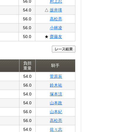
56.0
村上忍
54.0
△
坂井瑛
56.0
高松亮
56.0
小林凌
50.0
★
齋藤友
負担
騎手
重量
54.0
菅原辰
56.0
鈴木祐
54.0
塚本涼
54.0
山本政
56.0
山本紀
56.0
高松亮
54.0
佐々志