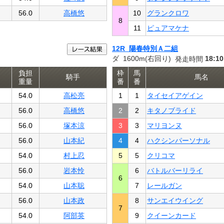
56.0
高橋悠
10
グランクロワ
8
11
ピュアマケナ
12R 陽春特別Ａ二組
ダ 1600m(右回り)
18:10
発走時間
負担
枠
馬
騎手
馬名
重量
番
番
54.0
高松亮
1
1
タイセイアゲイン
56.0
高橋悠
2
2
キタノブライド
56.0
塚本涼
3
3
マリヨンヌ
56.0
山本紀
4
4
ハクシンパーソナル
54.0
村上忍
5
5
クリコマ
56.0
岩本怜
6
バトルバーリライ
6
54.0
山本聡
7
レールガン
56.0
山本政
8
サンエイウイング
7
54.0
阿部英
9
クイーンカード