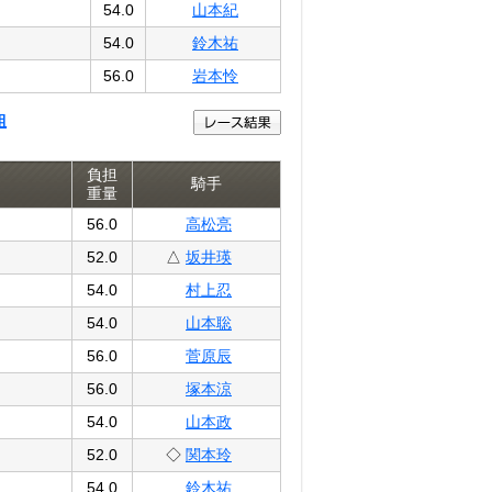
54.0
山本紀
54.0
鈴木祐
56.0
岩本怜
組
負担
騎手
重量
56.0
高松亮
52.0
△
坂井瑛
54.0
村上忍
54.0
山本聡
56.0
菅原辰
56.0
塚本涼
54.0
山本政
52.0
◇
関本玲
54.0
鈴木祐