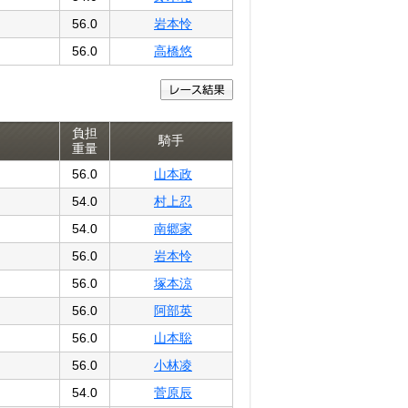
56.0
岩本怜
56.0
高橋悠
負担
騎手
重量
56.0
山本政
54.0
村上忍
54.0
南郷家
56.0
岩本怜
56.0
塚本涼
56.0
阿部英
56.0
山本聡
56.0
小林凌
54.0
菅原辰