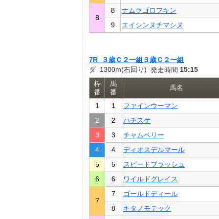
8
ナムラゴロフキン
8
9
エイシンヌチマシヌ
7R ３歳Ｃ２一組３歳Ｃ２一組
ダ 1300m(右回り)
15:15
発走時間
枠
馬
馬名
番
番
1
1
ファインウーマン
2
2
ハチスケ
3
3
チャムベリー
4
4
ディオスデルマール
5
5
スピードブラッシュ
6
6
ワイルドグレイス
7
ゴールドディール
7
8
キタノモテック