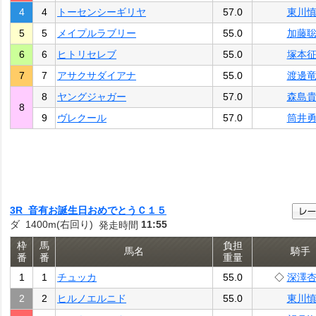
4
4
トーセンシーギリヤ
57.0
東川
5
5
メイプルラブリー
55.0
加藤
6
6
ヒトリセレブ
55.0
塚本
7
7
アサクサダイアナ
55.0
渡邊
8
ヤングジャガー
57.0
森島
8
9
ヴレクール
57.0
筒井
3R 音有お誕生日おめでとうＣ１５
ダ 1400m(右回り)
11:55
発走時間
枠
馬
負担
馬名
騎手
番
番
重量
1
1
チュッカ
55.0
◇
深澤
2
2
ヒルノエルニド
55.0
東川