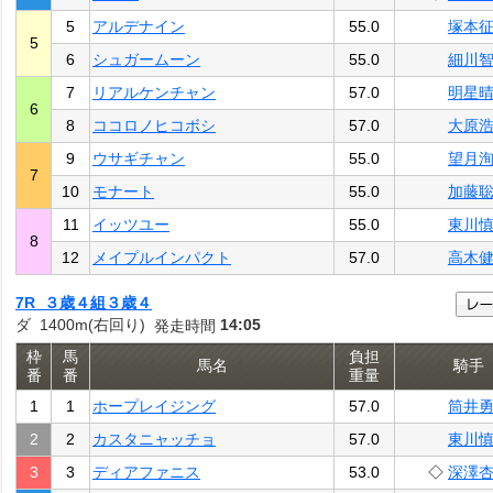
5
アルデナイン
55.0
塚本
5
6
シュガームーン
55.0
細川
7
リアルケンチャン
57.0
明星
6
8
ココロノヒコボシ
57.0
大原
9
ウサギチャン
55.0
望月
7
10
モナート
55.0
加藤
11
イッツユー
55.0
東川
8
12
メイプルインパクト
57.0
高木
7R ３歳４組３歳４
ダ 1400m(右回り)
14:05
発走時間
枠
馬
負担
馬名
騎手
番
番
重量
1
1
ホープレイジング
57.0
筒井
2
2
カスタニャッチョ
57.0
東川
3
3
ディアファニス
53.0
◇
深澤