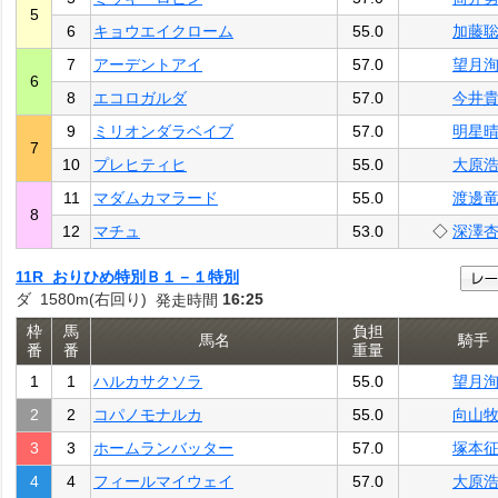
5
6
キョウエイクローム
55.0
加藤
7
アーデントアイ
57.0
望月
6
8
エコロガルダ
57.0
今井
9
ミリオンダラベイブ
57.0
明星
7
10
プレヒティヒ
55.0
大原
11
マダムカマラード
55.0
渡邊
8
12
マチュ
53.0
◇
深澤
11R おりひめ特別Ｂ１－１特別
ダ 1580m(右回り)
16:25
発走時間
枠
馬
負担
馬名
騎手
番
番
重量
1
1
ハルカサクソラ
55.0
望月
2
2
コパノモナルカ
55.0
向山
3
3
ホームランバッター
57.0
塚本
4
4
フィールマイウェイ
57.0
大原