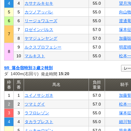
4
4
カサナルキセキ
55.0
望月
5
5
カツノアッパレ
55.0
向山
6
6
リージョワユーズ
55.0
渡邊
7
ロゼインパルス
57.0
塚本
7
8
ヤマジュンヤング
57.0
加藤
9
ルクスプロフェシー
57.0
明星
8
10
マルキスト
55.0
松本
9R 落合宿特別３歳２特別
ダ 1400m(右回り)
15:20
発走時間
枠
馬
負担
馬名
騎手
番
番
重量
1
1
ユイノサシガネ
57.0
加藤
2
2
ツマミグイ
57.0
松本
3
3
ラフロレゾン
55.0
塚本
4
4
タカラプレスト
55.0
細川
5
ミッキーロビン
57.0
筒井