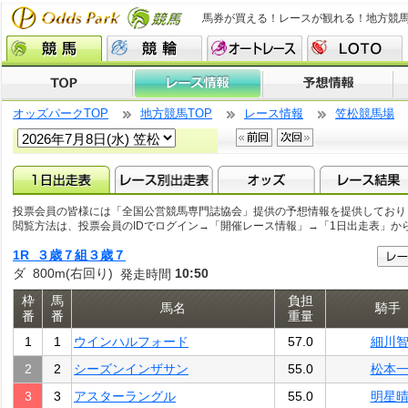
馬券が買える！レースが観れる！地方競
オッズパークTOP
地方競馬TOP
レース情報
笠松競馬場
投票会員の皆様には「全国公営競馬専門誌協会」提供の予想情報を提供しており
閲覧方法は、投票会員のIDでログイン→「開催レース情報」→「1日出走表」か
1R ３歳７組３歳７
ダ 800m(右回り)
10:50
発走時間
枠
馬
負担
馬名
騎手
番
番
重量
1
1
ウインハルフォード
57.0
細川
2
2
シーズンインザサン
55.0
松本
3
3
アスターラングル
55.0
明星