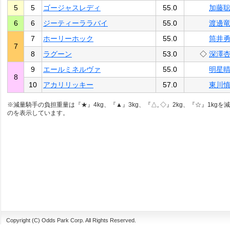
5
5
ゴージャスレディ
55.0
加藤
6
6
ジーティーララバイ
55.0
渡邊
7
ホーリーホック
55.0
筒井
7
8
ラグーン
53.0
◇
深澤
9
エールミネルヴァ
55.0
明星
8
10
アカリリッキー
57.0
東川
※減量騎手の負担重量は『★』4kg、『▲』3kg、『△, ◇』2kg、『☆』1kgを
のを表示しています。
Copyright (C) Odds Park Corp. All Rights Reserved.