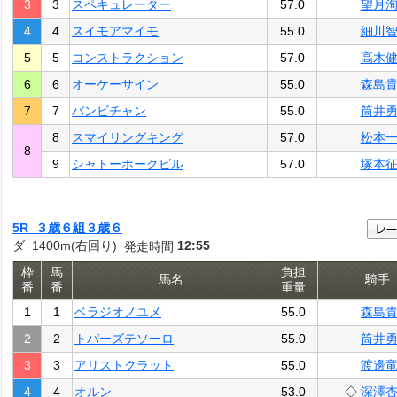
3
3
スペキュレーター
57.0
望月
4
4
スイモアマイモ
55.0
細川
5
5
コンストラクション
57.0
高木
6
6
オーケーサイン
55.0
森島
7
7
バンビチャン
55.0
筒井
8
スマイリングキング
57.0
松本
8
9
シャトーホークビル
57.0
塚本
5R ３歳６組３歳６
ダ 1400m(右回り)
12:55
発走時間
枠
馬
負担
馬名
騎手
番
番
重量
1
1
ベラジオノユメ
55.0
森島
2
2
トパーズテソーロ
55.0
筒井
3
3
アリストクラット
55.0
渡邊
4
4
オルン
53.0
◇
深澤