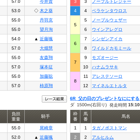
57.0
今井貴
3
3
ノーブルトレジャー
53.0
◇
木之葵
4
4
ベラケンタウロス
55.0
丹羽克
5
ノーブルウェザー
5
55.0
望月洵
6
ウインアレグロ
54.0
▲
近藤颯
7
シンゼンアイカ
6
57.0
大畑慧
8
ワイルドカモミール
55.0
友森翔
9
モズオージー
7
57.0
塚本征
10
ハナムラサキ
55.0
加藤聡
11
アレステソーロ
8
57.0
柿原翔
12
マイネルエトルタ
6R 父の日のプレゼントなににする
ダ 1500m(右回り)
15:10
発走時間
負担
枠
馬
騎手
馬名
重量
番
番
55.0
尾崎章
1
1
タガノポストマン
52.0
▲
近藤颯
2
2
アルヒルム