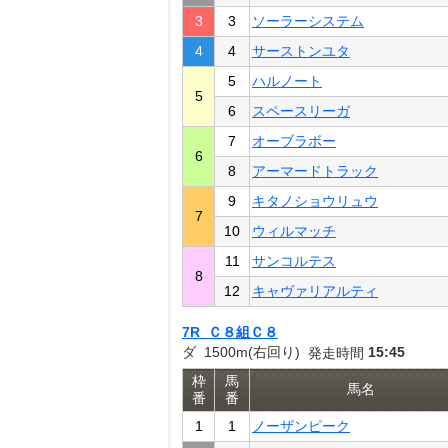
3
3
ソーラーシステム
4
4
サーストンユタ
5
ハルノート
5
6
スペースリーガ
7
オーブラボー
6
8
アーマードトラック
9
キタノショウリュウ
7
10
ウィルマッチ
11
サンコルテス
8
12
キャヴァリアルティ
7R Ｃ８組Ｃ８
ダ 1500m(右回り)
15:45
発走時間
枠
馬
馬名
番
番
1
1
ノーザンピーク