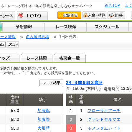
総合TOP
よ
える！レースが観れる！地方競馬を楽しむならオッズパーク
レース情報
名古屋競馬場
1日出走表
提供の予想情報を提供しております。
レース情報」→「1日出走表」から競馬場を選択してください。
2R ３歳９組３歳９
ダ 1500m(右回り)
12:55
発走時間
負担
枠
馬
騎手
馬名
重量
番
番
57.0
加藤聡
1
1
フローラルアーチ
55.0
加藤誓
2
2
グランドタルマエ
55.0
大畑慧
3
3
モメンタムシフト