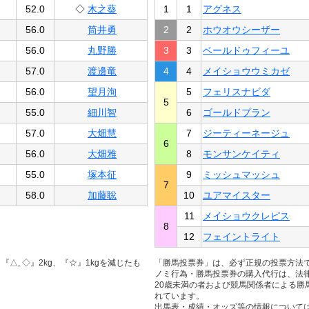
52.0
◇
木之葵
1
1
アグネス
56.0
筒井勇
2
2
ホウオウシーザー
56.0
丸野勝
3
3
ベールドゥフィーユ
57.0
渡邊竜
4
4
メイショウウミカゼ
56.0
望月洵
5
フェリスナビダ
5
55.0
細川智
6
ゴールドプラン
57.0
大畑慧
7
ジーティーネージュ
6
56.0
大畑雅
8
モンサンケイティ
55.0
塚本征
9
ミッシュマッシュ
7
58.0
加藤聡
10
ユアマイスター
11
メイショウクレピス
8
12
フェイントライト
△, ◇』2kg、『☆』1kgを減じたも
「勝馬投票券」は、必ず正規の投票方法
ノミ行為・勝馬投票券の購入代行は、法
20歳未満の者および競馬関係者による勝
れています。
出馬表・成績・オッズ等の情報について