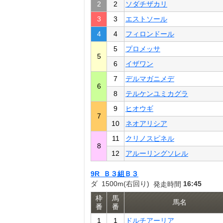
2
2
ソダチザカリ
3
3
エストソール
4
4
フィロンドール
5
プロメッサ
5
6
イザワン
7
デルマガニメデ
6
8
テルケンユミカグラ
9
ヒオウギ
7
10
ネオアリシア
11
クリノスピネル
8
12
アルーリングソレル
9R Ｂ３組Ｂ３
ダ 1500m(右回り)
16:45
発走時間
枠
馬
馬名
番
番
1
1
ドルチアーリア