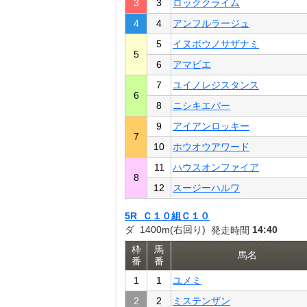
3
3
ロッククライム
4
4
アンフルラージュ
5
イヌボウノサザナミ
5
6
アマビエ
7
ユイノレジスタンス
6
8
ニシキエバー
9
アイアンロッキー
7
10
ホウオウアワード
11
ハウスオンファイア
8
12
スージーハルワ
5R Ｃ１０組Ｃ１０
ダ 1400m(右回り)
14:40
発走時間
枠
馬
馬名
番
番
1
1
ユメミ
2
2
ミステンザン