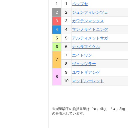
1
1
ペップセ
2
2
ジュンフィレンツェ
3
3
カワテンマックス
4
4
マンノライトニング
5
5
アルティメットサガ
6
6
ナムラマイケル
7
エイトワン
7
8
ヴェッツラー
9
ユウトザアシゲ
8
10
マッドルーレット
※減量騎手の負担重量は『★』4kg、『▲』3kg、『
のを表示しています。