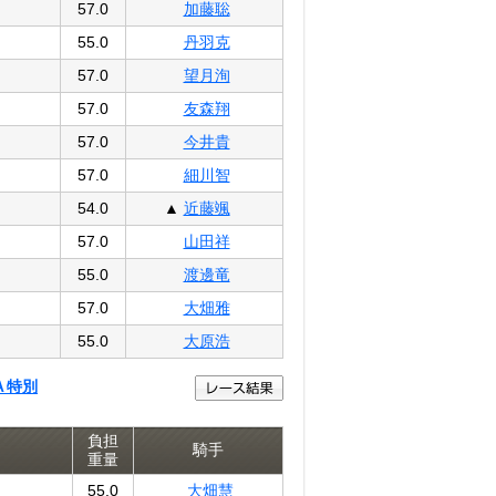
57.0
加藤聡
55.0
丹羽克
57.0
望月洵
57.0
友森翔
57.0
今井貴
57.0
細川智
54.0
▲
近藤颯
57.0
山田祥
55.0
渡邊竜
57.0
大畑雅
55.0
大原浩
Ａ特別
負担
騎手
重量
55.0
大畑慧