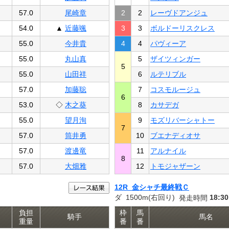
57.0
尾崎章
2
2
レーヴドアンジュ
54.0
▲
近藤颯
3
3
ボルドーリスクレス
55.0
今井貴
4
4
パヴィーア
55.0
丸山真
5
ザイツィンガー
5
55.0
山田祥
6
ルテリブル
57.0
加藤聡
7
コスモルージュ
6
53.0
◇
木之葵
8
カサデガ
55.0
望月洵
9
モズリバーシャトー
7
57.0
筒井勇
10
ブエナディオサ
57.0
渡邊竜
11
アルナイル
8
57.0
大畑雅
12
トモジャザーン
12R 金シャチ最終戦Ｃ
ダ 1500m(右回り)
18:30
発走時間
負担
枠
馬
騎手
馬名
重量
番
番