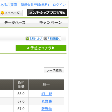
くあるご質問
新規会員登録(無料)
ログイン
AI予想はコチラ▶
負担
騎手
重量
55.0
細川智
57.0
丸野勝
57.0
阪野学