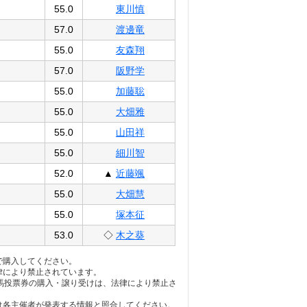
55.0
東川慎
57.0
渡邊竜
55.0
友森翔
57.0
阪野学
55.0
加藤聡
55.0
大畑雅
55.0
山田祥
55.0
細川智
52.0
▲
近藤颯
55.0
大畑慧
55.0
塚本征
53.0
◇
木之葵
で購入してください。
律により禁止されています。
馬投票券の購入・譲り受けは、法律により禁止さ
は各主催者が発表する情報と照合してください。