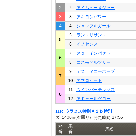
2
2
アイルビーメジャー
3
3
アキヨシパワー
4
4
シャッフルガール
5
ラントリサント
5
6
イノセンス
7
スターインパクト
6
8
コスモベルツリー
9
デスティニーホープ
7
10
アフロビート
11
ウインバーテックス
8
12
アドゥールグロー
11R ウラヌス特別Ａ１ｂ特別
ダ 1400m(右回り)
17:55
発走時間
枠
馬
馬名
番
番