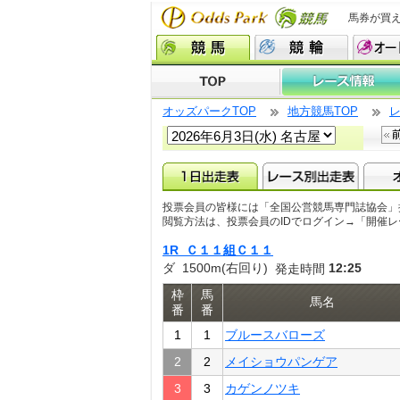
馬券が買
オッズパークTOP
地方競馬TOP
投票会員の皆様には「全国公営競馬専門誌協会」
閲覧方法は、投票会員のIDでログイン→「開催
1R Ｃ１１組Ｃ１１
ダ 1500m(右回り)
12:25
発走時間
枠
馬
馬名
番
番
1
1
ブルースバローズ
2
2
メイショウパンゲア
3
3
カゲンノツキ