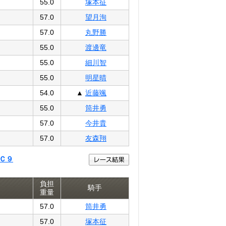
55.0
塚本征
57.0
望月洵
57.0
丸野勝
55.0
渡邊竜
55.0
細川智
55.0
明星晴
54.0
▲
近藤颯
55.0
筒井勇
57.0
今井貴
57.0
友森翔
Ｃ９
負担
騎手
重量
57.0
筒井勇
57.0
塚本征