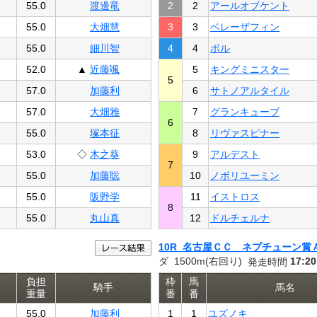
55.0
渡邊竜
2
2
アールオブケント
55.0
大畑慧
3
3
ベレーザフィン
55.0
細川智
4
4
ボル
52.0
▲
近藤颯
5
キングミニスター
5
57.0
加藤利
6
サトノアルタイル
57.0
大畑雅
7
グランキューブ
6
55.0
塚本征
8
リヴァスピナー
53.0
◇
木之葵
9
アルデスト
7
55.0
加藤聡
10
ノボリユーミン
55.0
阪野学
11
イストロス
8
55.0
丸山真
12
ドルチェルナ
10R 名古屋ＣＣ ネプチューン賞
ダ 1500m(右回り)
17:20
発走時間
負担
枠
馬
騎手
馬名
重量
番
番
55.0
加藤利
1
1
ユズノキ