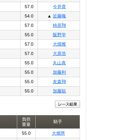
57.0
今井貴
54.0
▲
近藤颯
57.0
柿原翔
55.0
阪野学
57.0
大畑雅
57.0
大原浩
55.0
丸山真
55.0
加藤利
55.0
友森翔
55.0
加藤聡
負担
騎手
重量
55.0
大畑慧