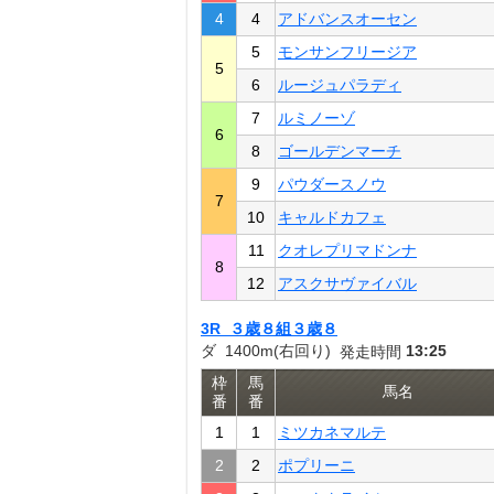
4
4
アドバンスオーセン
5
モンサンフリージア
5
6
ルージュパラディ
7
ルミノーゾ
6
8
ゴールデンマーチ
9
パウダースノウ
7
10
キャルドカフェ
11
クオレプリマドンナ
8
12
アスクサヴァイバル
3R ３歳８組３歳８
ダ 1400m(右回り)
13:25
発走時間
枠
馬
馬名
番
番
1
1
ミツカネマルテ
2
2
ポプリーニ