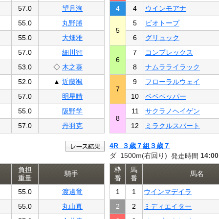
57.0
望月洵
4
4
ウインモアナ
55.0
丸野勝
5
ビオトープ
5
55.0
大畑雅
6
グリュック
57.0
細川智
7
コンプレックス
6
53.0
◇
木之葵
8
ナムラライラック
52.0
▲
近藤颯
9
フローラルウェイ
7
57.0
明星晴
10
ベベペッパー
55.0
阪野学
11
サクラノヘイゲン
8
57.0
丹羽克
12
ミラクルスパート
4R ３歳７組３歳７
ダ 1500m(右回り)
14:00
発走時間
負担
枠
馬
騎手
馬名
重量
番
番
55.0
渡邊竜
1
1
ウインマデイラ
55.0
丸山真
2
2
ミディエイター