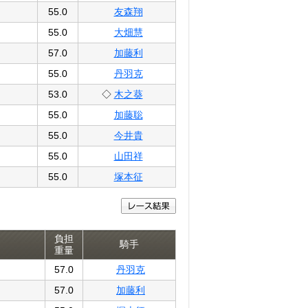
55.0
友森翔
55.0
大畑慧
57.0
加藤利
55.0
丹羽克
53.0
◇
木之葵
55.0
加藤聡
55.0
今井貴
55.0
山田祥
55.0
塚本征
負担
騎手
重量
57.0
丹羽克
57.0
加藤利