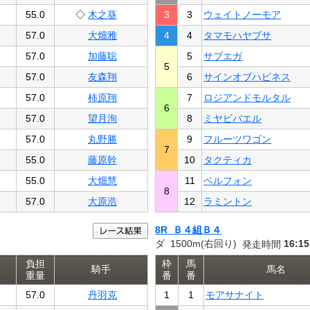
55.0
◇
木之葵
3
3
ウェイトノーモア
57.0
大畑雅
4
4
タマモハヤブサ
57.0
加藤聡
5
サブエガ
5
57.0
友森翔
6
サインオブハピネス
57.0
柿原翔
7
ロジアンドモルタル
6
57.0
望月洵
8
ミヤビバエル
57.0
丸野勝
9
フルーツワゴン
7
55.0
藤原幹
10
タクティカ
55.0
大畑慧
11
ベルフォン
8
57.0
大原浩
12
ラミントン
8R Ｂ４組Ｂ４
ダ 1500m(右回り)
16:15
発走時間
負担
枠
馬
騎手
馬名
重量
番
番
57.0
丹羽克
1
1
モアサナイト