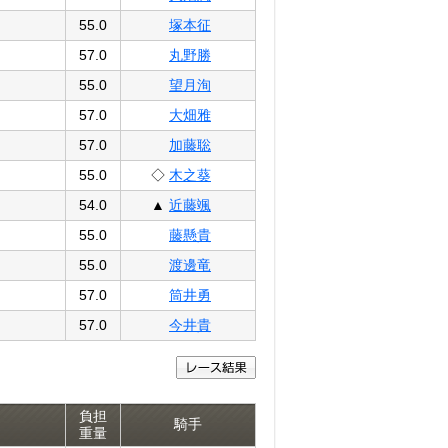
55.0
塚本征
57.0
丸野勝
55.0
望月洵
57.0
大畑雅
57.0
加藤聡
55.0
◇
木之葵
54.0
▲
近藤颯
55.0
藤懸貴
55.0
渡邊竜
57.0
筒井勇
57.0
今井貴
負担
騎手
重量