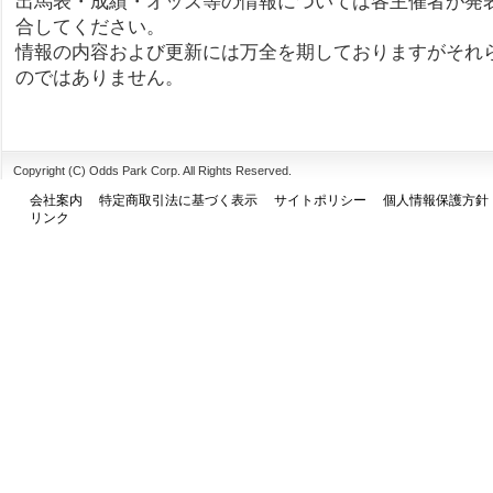
出馬表・成績・オッズ等の情報については各主催者が発
合してください。
情報の内容および更新には万全を期しておりますがそれ
のではありません。
Copyright (C) Odds Park Corp. All Rights Reserved.
会社案内
特定商取引法に基づく表示
サイトポリシー
個人情報保護方針
リンク