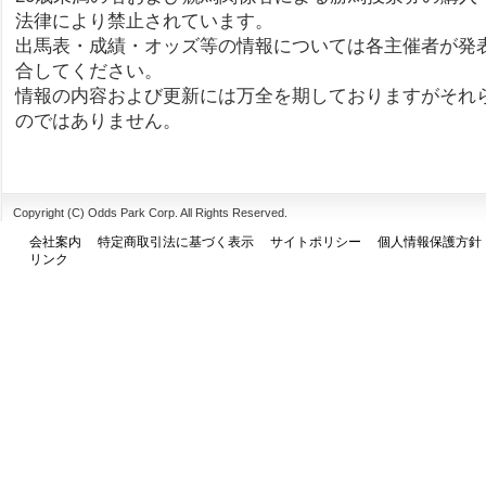
法律により禁止されています。
出馬表・成績・オッズ等の情報については各主催者が発
合してください。
情報の内容および更新には万全を期しておりますがそれ
のではありません。
Copyright (C) Odds Park Corp. All Rights Reserved.
会社案内
特定商取引法に基づく表示
サイトポリシー
個人情報保護方針
リンク