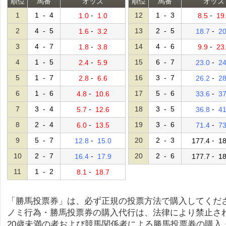
順位
馬番
オッズ
順位
馬番
オッズ
1
1 - 4
-
12
1 - 3
-
1.0
1.0
8.5
19
2
4 - 5
-
13
2 - 5
-
1.6
3.2
18.7
20
3
4 - 7
-
14
4 - 6
-
1.8
3.8
9.9
23
4
1 - 5
-
15
6 - 7
-
2.4
5.9
23.0
24
5
1 - 7
-
16
3 - 7
-
2.8
6.6
26.2
28
6
1 - 6
-
17
5 - 6
-
4.8
10.6
33.6
37
7
3 - 4
-
18
3 - 5
-
5.7
12.6
36.8
41
8
2 - 4
-
19
3 - 6
-
6.0
13.5
71.4
73
9
5 - 7
-
20
2 - 3
-
12.8
15.0
177.4
18
10
2 - 7
-
20
2 - 6
-
16.4
17.9
177.7
18
11
1 - 2
-
8.1
18.7
「勝馬投票券」は、必ず正規の投票方法で購入してくだ
ノミ行為・勝馬投票券の購入代行は、法律により禁止さ
20歳未満の者および競馬関係者による勝馬投票券の購入